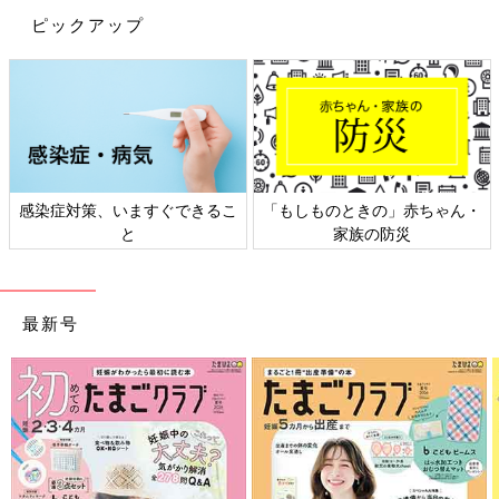
ピックアップ
日本外来小児科学会リーフレッ
六星占術 細木かおりさんの人生
ト検討会
相談
最新号