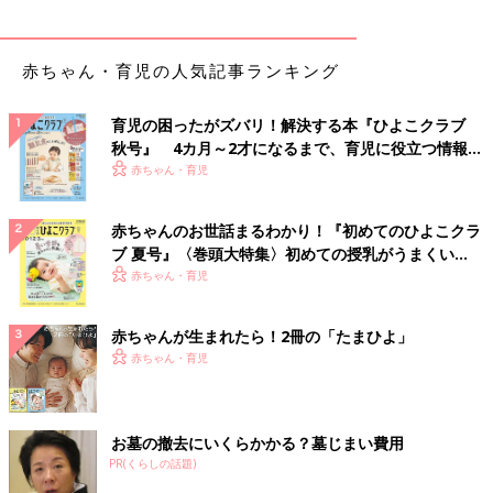
赤ちゃん・育児の人気記事ランキング
育児の困ったがズバリ！解決する本『ひよこクラブ
秋号』 4カ月～2才になるまで、育児に役立つ情報が
いっぱい！
赤ちゃん・育児
赤ちゃんのお世話まるわかり！『初めてのひよこクラ
ブ 夏号』〈巻頭大特集〉初めての授乳がうまくい
く！ おっぱい・ミルクの基本と夏のトラブル 解決テ
赤ちゃん・育児
ク
赤ちゃんが生まれたら！2冊の「たまひよ」
赤ちゃん・育児
お墓の撤去にいくらかかる？墓じまい費用
PR(くらしの話題)