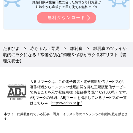
妊娠日数や生後日数に合った情報を毎日お届け
妊娠中から産後まで長く使える無料アプリ
無料ダウンロード
たまひよ
赤ちゃん・育児
離乳食
離乳食のツライが
劇的にラクになる！常備必須な“調理＆保存がラク食材”リスト【管
理栄養士】
ＡＢＪマークは、この電子書店・電子書籍配信サービスが、
著作権者からコンテンツ使用許諾を得た正規版配信サービス
であることを示す登録商標（登録番号 第11091000号）です。
ABJマークの詳細、ABJマークを掲示しているサービスの一覧
はこちら→
https://aebs.or.jp/
本サイトに掲載されている記事・写真・イラスト等のコンテンツの無断転載を禁じま
す。