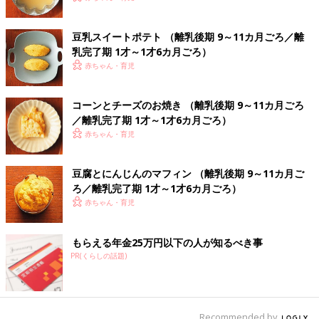
豆乳スイートポテト （離乳後期 9～11カ月ごろ／離
乳完了期 1才～1才6カ月ごろ）
赤ちゃん・育児
コーンとチーズのお焼き （離乳後期 9～11カ月ごろ
／離乳完了期 1才～1才6カ月ごろ）
赤ちゃん・育児
豆腐とにんじんのマフィン （離乳後期 9～11カ月ご
ろ／離乳完了期 1才～1才6カ月ごろ）
赤ちゃん・育児
もらえる年金25万円以下の人が知るべき事
PR(くらしの話題)
Recommended by