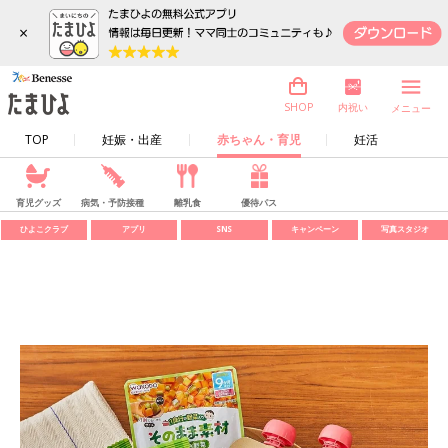
×
内祝い
SHOP
メニュー
TOP
妊娠・出産
赤ちゃん・育児
妊活
育児グッズ
病気・予防接種
離乳食
優待パス
ひよこクラブ
アプリ
SNS
キャンペーン
写真スタジオ