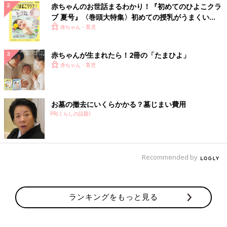
赤ちゃんのお世話まるわかり！『初めてのひよこクラ
ブ 夏号』〈巻頭大特集〉初めての授乳がうまくい
く！ おっぱい・ミルクの基本と夏のトラブル 解決テ
赤ちゃん・育児
ク
赤ちゃんが生まれたら！2冊の「たまひよ」
赤ちゃん・育児
お墓の撤去にいくらかかる？墓じまい費用
PR(くらしの話題)
Recommended by
ランキングをもっと見る