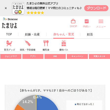
×
内祝い
SHOP
メニュー
TOP
妊娠・出産
赤ちゃん・育児
妊活
育児グッズ
病気・予防接種
離乳食
優待パス
ひよこクラブ
アプリ
SNS
キャンペーン
写真スタジオ