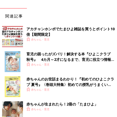
関連記事
アカチャンホンポでたまひよ雑誌を買うとポイント10
倍【期間限定】
赤ちゃん・育児
育児の困ったがズバリ！解決する本『ひよこクラブ
秋号』 4カ月～2才になるまで、育児に役立つ情報が
いっぱい！
赤ちゃん・育児
赤ちゃんのお世話まるわかり！『初めてのひよこクラ
ブ 夏号』〈巻頭大特集〉初めての授乳がうまくい
く！ おっぱい・ミルクの基本と夏のトラブル 解決テ
赤ちゃん・育児
ク
赤ちゃんが生まれたら！2冊の「たまひよ」
赤ちゃん・育児