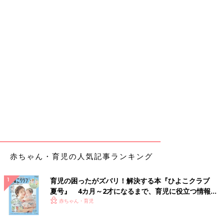
赤ちゃん・育児の人気記事ランキング
育児の困ったがズバリ！解決する本『ひよこクラブ
夏号』 4カ月～2才になるまで、育児に役立つ情報が
いっぱい！
赤ちゃん・育児