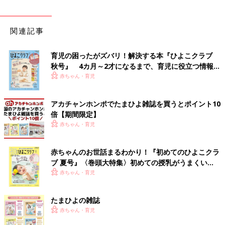
関連記事
育児の困ったがズバリ！解決する本『ひよこクラブ
秋号』 4カ月～2才になるまで、育児に役立つ情報が
いっぱい！
赤ちゃん・育児
アカチャンホンポでたまひよ雑誌を買うとポイント10
倍【期間限定】
赤ちゃん・育児
赤ちゃんのお世話まるわかり！『初めてのひよこクラ
ブ 夏号』〈巻頭大特集〉初めての授乳がうまくい
く！ おっぱい・ミルクの基本と夏のトラブル 解決テ
赤ちゃん・育児
ク
たまひよの雑誌
赤ちゃん・育児