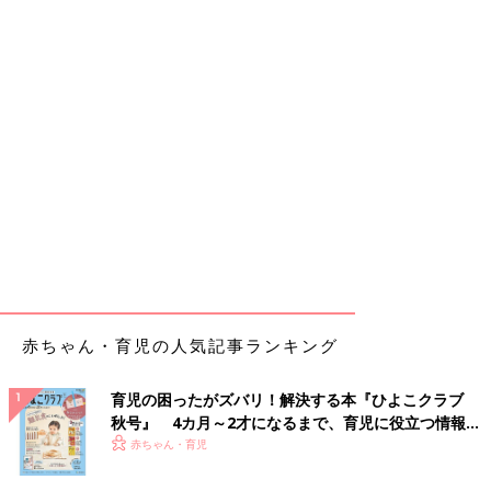
赤ちゃん・育児の人気記事ランキング
育児の困ったがズバリ！解決する本『ひよこクラブ
秋号』 4カ月～2才になるまで、育児に役立つ情報が
いっぱい！
赤ちゃん・育児