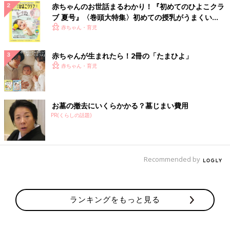
赤ちゃんのお世話まるわかり！『初めてのひよこクラ
ブ 夏号』〈巻頭大特集〉初めての授乳がうまくい
く！ おっぱい・ミルクの基本と夏のトラブル 解決テ
赤ちゃん・育児
ク
赤ちゃんが生まれたら！2冊の「たまひよ」
赤ちゃん・育児
お墓の撤去にいくらかかる？墓じまい費用
PR(くらしの話題)
Recommended by
ランキングをもっと見る