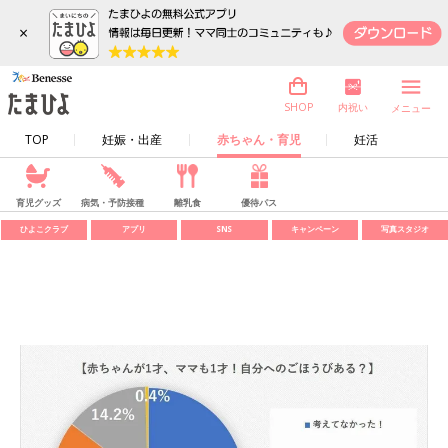
×
内祝い
SHOP
メニュー
TOP
妊娠・出産
赤ちゃん・育児
妊活
育児グッズ
病気・予防接種
離乳食
優待パス
ひよこクラブ
アプリ
SNS
キャンペーン
写真スタジオ