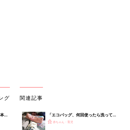
ング
関連記事
本
「エコバッグ、何回使ったら洗って
2才
る？」買い物に使うエコバッグ、洗濯
赤ちゃん・育児
いっ
頻度の正解を専門家に聞いたら…
初め
【キャンドゥ】 ポケット出現！ 「収
大特
納性ゼロ」バッグが、まさかの理想的
赤ちゃん・育児
 お
な収納バッグに爆誕
ブル
たま
エコバッグは500円以内で！激かわプ
チプラバッグ4選
赤ちゃん・育児
3COINS「超大容量でオススメ」「両
るA
手があいて便利」話題のエコバッグ4
赤ちゃん・育児
い
選