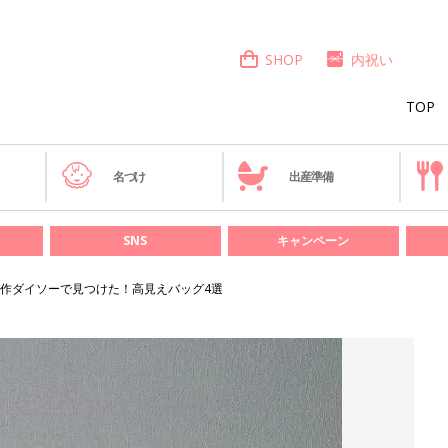
SHOP
内祝い
TOP
き
名づけ
出産準備
SNS
キャンペーン
作ダイソーで見つけた！高見えバッグ4選