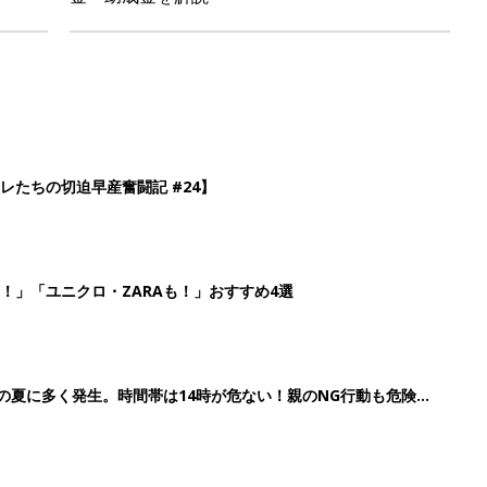
歳の夏に多く発生。時間帯は14時が危ない！親のNG行動も危険を
26】協賛企業のご紹介
3
4
5
>