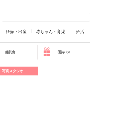
妊娠・出産
赤ちゃん・育児
妊活
離乳食
優待パス
写真スタジオ