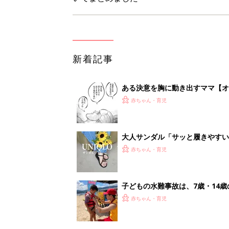
子どもの水難事故は、7歳・14
まねく【専門家】
赤ちゃん・育児
【たまひよ ファミリーパーク20
赤ちゃん・育児
1
2