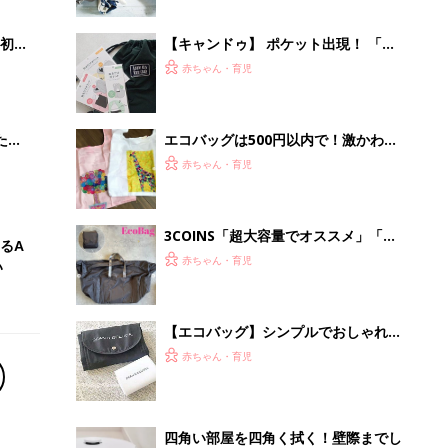
【エコバッグ】シンプルでおしゃれ！
モノトーンのバッグ4選
赤ちゃん・育児
四角い部屋を四角く拭く！壁際までし
っかり拭けるロボット掃除機
PR（Dreame）
Recommended by
離乳食はいつから？進め方は？「たまひよ きほんの離
乳食」
授乳の悩みや初めての離乳食作りに役立つ