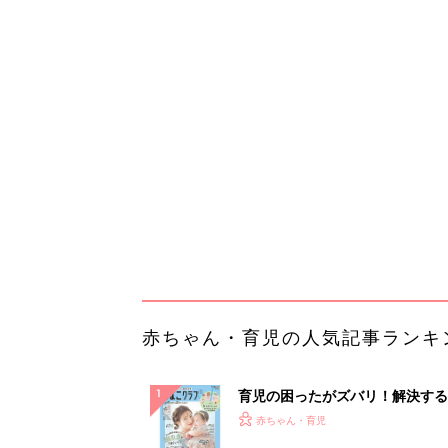
赤ちゃん・育児の人気記事ランキ
育児の困ったがズバリ！解決する
『ひよこクラブ 夏号』 4カ月～
赤ちゃん・育児
になるまで、育児に役立つ情報が
ぱい！
赤ちゃんのお世話まるわかり！『
てのひよこクラブ 夏号』〈巻頭
赤ちゃん・育児
集〉初めての授乳がうまくいく！
っぱい・ミルクの基本と夏のトラ
解決テク
赤ちゃんが生まれたら！2冊の「
ひよ」
赤ちゃん・育児
「今日の目玉商品は？」毎日変わ
mazonタイムセールが見逃せな
PR（Amazon）