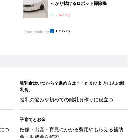
子育てとお金
につ
妊娠・出産・育児にかかる費用やもらえる補助
金・助成金を解説
レたちの切迫早産奮闘記 #24】
！」「ユニクロ・ZARAも！」おすすめ4選