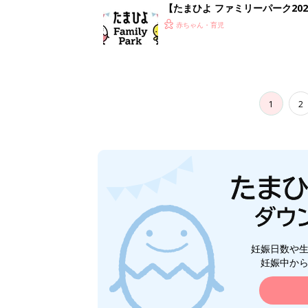
妊娠日数や
妊娠中か