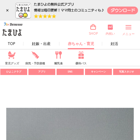
×
内祝い
SHOP
メニュー
TOP
妊娠・出産
赤ちゃん・育児
妊活
育児グッズ
病気・予防接種
離乳食
優待パス
ひよこクラブ
アプリ
SNS
キャンペーン
写真スタジオ