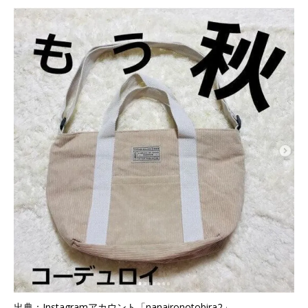
出典：Instagramアカウント「nanaironotobira2」