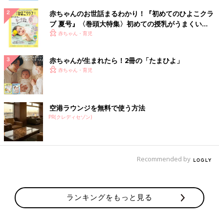
赤ちゃんのお世話まるわかり！『初めてのひよこクラ
ブ 夏号』〈巻頭大特集〉初めての授乳がうまくい
く！ おっぱい・ミルクの基本と夏のトラブル 解決テ
赤ちゃん・育児
ク
赤ちゃんが生まれたら！2冊の「たまひよ」
赤ちゃん・育児
空港ラウンジを無料で使う方法
PR(クレディセゾン)
Recommended by
ランキングをもっと見る