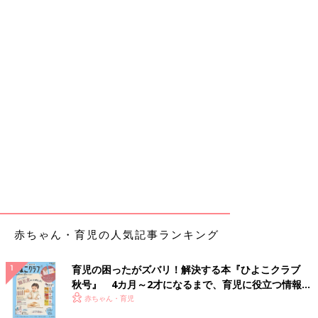
赤ちゃん・育児の人気記事ランキング
育児の困ったがズバリ！解決する本『ひよこクラブ
秋号』 4カ月～2才になるまで、育児に役立つ情報が
いっぱい！
赤ちゃん・育児