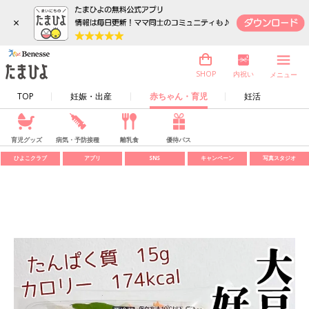
×
内祝い
SHOP
メニュー
TOP
妊娠・出産
赤ちゃん・育児
妊活
育児グッズ
病気・予防接種
離乳食
優待パス
ひよこクラブ
アプリ
SNS
キャンペーン
写真スタジオ