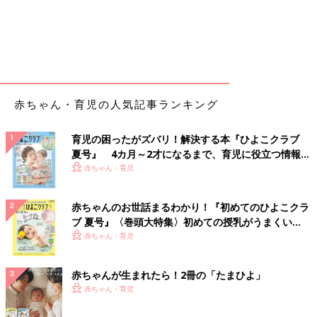
赤ちゃん・育児の人気記事ランキング
育児の困ったがズバリ！解決する本『ひよこクラブ
夏号』 4カ月～2才になるまで、育児に役立つ情報が
いっぱい！
赤ちゃん・育児
赤ちゃんのお世話まるわかり！『初めてのひよこクラ
ブ 夏号』〈巻頭大特集〉初めての授乳がうまくい
く！ おっぱい・ミルクの基本と夏のトラブル 解決テ
赤ちゃん・育児
ク
赤ちゃんが生まれたら！2冊の「たまひよ」
赤ちゃん・育児