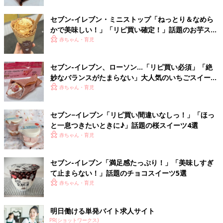
セブン-イレブン・ミニストップ「ねっとり＆なめら
かで美味しい！」「リピ買い確定！」話題のお芋スイ
ーツ4選
赤ちゃん・育児
セブン-イレブン、ローソン…「リピ買い必須」「絶
妙なバランスがたまらない」大人気のいちごスイーツ
4選
赤ちゃん・育児
セブン−イレブン「リピ買い間違いなしっ！」「ほっ
と一息つきたいときに♪」話題の桜スイーツ4選
赤ちゃん・育児
セブン-イレブン「満足感たっぷり！」「美味しすぎ
て止まらない！」話題のチョコスイーツ5選
赤ちゃん・育児
明日働ける単発バイト求人サイト
PR(ショットワークス)