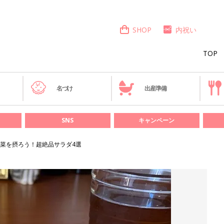
SHOP
内祝い
TOP
き
名づけ
出産準備
SNS
キャンペーン
菜を摂ろう！超絶品サラダ4選