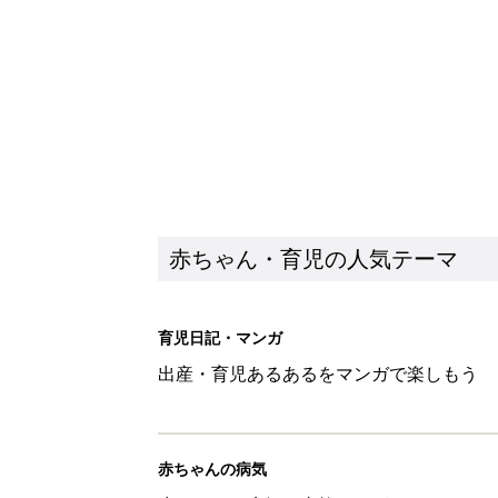
出産・育児あるあるをマンガで楽しもう
赤ちゃんの病気
赤ちゃんの病気や事故・ケガ、ホームケア
いてまとめました
新着記事
『今、戦車待ち』に爆笑！ママた
赤ちゃん・育児
8月8日生まれはこんな人 365
赤ちゃん・育児