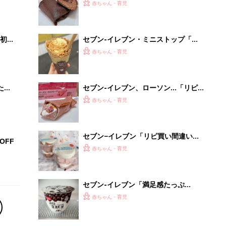
セブン-イレブン「満足感たっぷ
り！」「美味しすぎて止まらない！」
赤ちゃん・育児
話題のチョコスイーツ5選
【大人気】ひんやり冷感寝具で快適な
睡眠をあなたに。
PR（アイリスプラザ）
Recommended by
離乳食はいつから？進め方は？「たまひよ きほんの離
乳食」