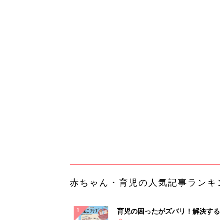
赤ちゃん・育児の人気記事ランキ
育児の困ったがズバリ！解決する
『ひよこクラブ 秋号』 4カ月～
赤ちゃん・育児
になるまで、育児に役立つ情報が
ぱい！
赤ちゃんのお世話まるわかり！『
てのひよこクラブ 夏号』〈巻頭
赤ちゃん・育児
集〉初めての授乳がうまくいく！
っぱい・ミルクの基本と夏のトラ
解決テク
赤ちゃんが生まれたら！2冊の「
ひよ」
赤ちゃん・育児
Amazon今日も見逃せない！80%
以上が続々登場