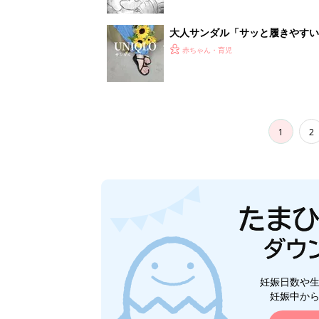
妊娠日数や
妊娠中か