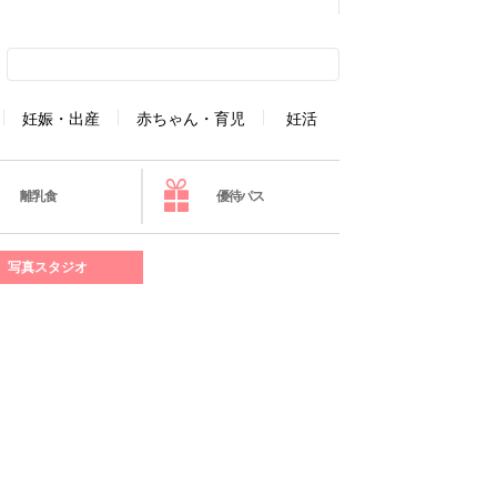
妊娠・出産
赤ちゃん・育児
妊活
離乳食
優待パス
写真スタジオ