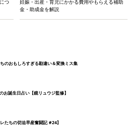
レたちの切迫早産奮闘記 #24】
！」「ユニクロ・ZARAも！」おすすめ4選
3
4
5
>