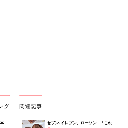
ング
関連記事
本
セブン-イレブン、ローソン…「これ
2才
はリピしたい」「贅沢すぎ」話題のチ
赤ちゃん・育児
いっ
ョコスイーツ4選
初め
セブン-イレブン・ミニストップ「ね
大特
っとり＆なめらかで美味しい！」「リ
赤ちゃん・育児
 お
ピ買い確定！」話題のお芋スイーツ4
ブル
選
たま
セブン-イレブン、ローソン…「リピ
買い必須」「絶妙なバランスがたまら
赤ちゃん・育児
ない」大人気のいちごスイーツ4選
セブン−イレブン「リピ買い間違いな
OFF
しっ！」「ほっと一息つきたいときに
赤ちゃん・育児
♪」話題の桜スイーツ4選