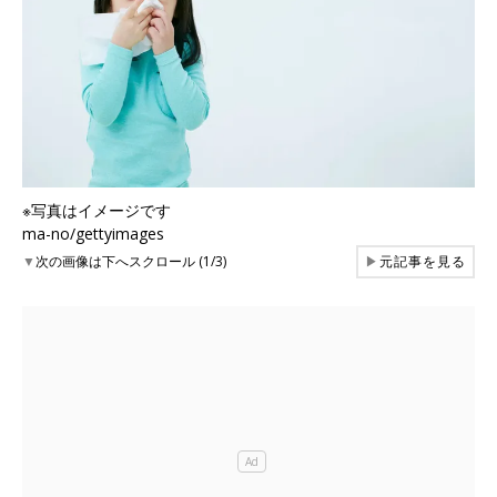
※写真はイメージです
ma-no/gettyimages
▼
次の画像は下へスクロール (1/3)
▶
元記事を見る