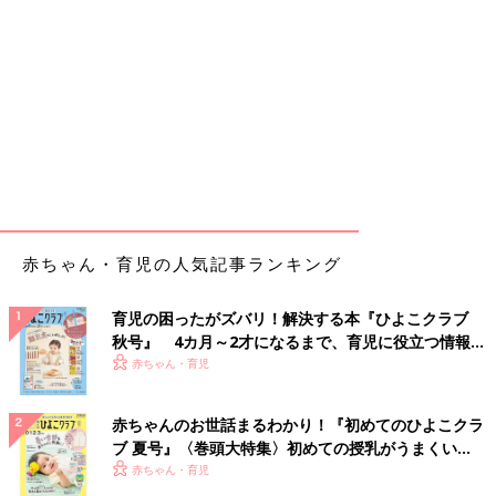
赤ちゃん・育児の人気記事ランキング
育児の困ったがズバリ！解決する本『ひよこクラブ
秋号』 4カ月～2才になるまで、育児に役立つ情報が
いっぱい！
赤ちゃん・育児
赤ちゃんのお世話まるわかり！『初めてのひよこクラ
ブ 夏号』〈巻頭大特集〉初めての授乳がうまくい
く！ おっぱい・ミルクの基本と夏のトラブル 解決テ
赤ちゃん・育児
ク