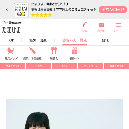
×
内祝い
SHOP
メニュー
TOP
妊娠・出産
赤ちゃん・育児
妊活
育児グッズ
病気・予防接種
離乳食
優待パス
ひよこクラブ
アプリ
SNS
キャンペーン
写真スタジオ