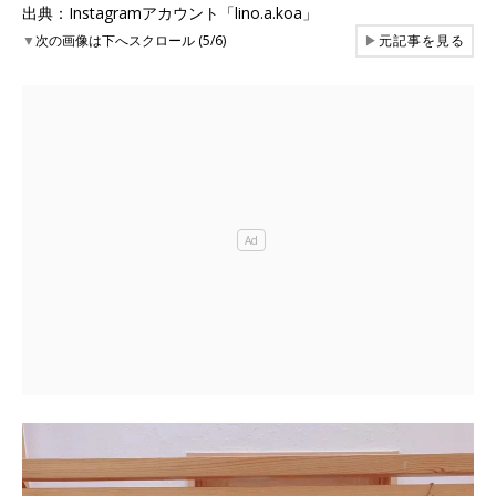
出典：Instagramアカウント「lino.a.koa」
▼
次の画像は下へスクロール (5/6)
▶
元記事を見る