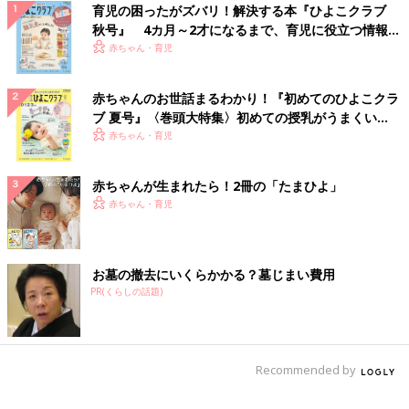
育児の困ったがズバリ！解決する本『ひよこクラブ
秋号』 4カ月～2才になるまで、育児に役立つ情報が
いっぱい！
赤ちゃん・育児
赤ちゃんのお世話まるわかり！『初めてのひよこクラ
ブ 夏号』〈巻頭大特集〉初めての授乳がうまくい
く！ おっぱい・ミルクの基本と夏のトラブル 解決テ
赤ちゃん・育児
ク
赤ちゃんが生まれたら！2冊の「たまひよ」
赤ちゃん・育児
お墓の撤去にいくらかかる？墓じまい費用
PR(くらしの話題)
Recommended by