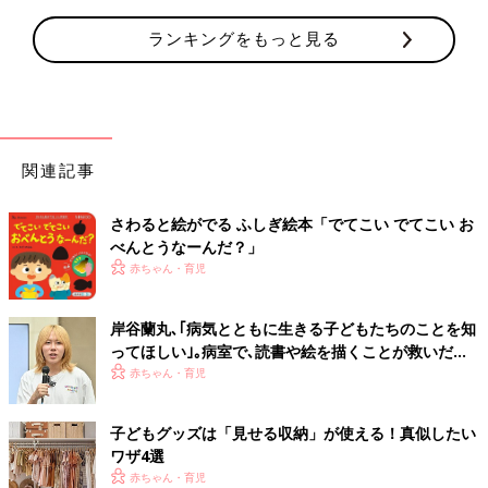
ランキングをもっと見る
関連記事
さわると絵がでる ふしぎ絵本「でてこい でてこい お
べんとうなーんだ？」
赤ちゃん・育児
岸谷蘭丸､｢病気とともに生きる子どもたちのことを知
ってほしい｣｡病室で､読書や絵を描くことが救いだっ
た自身の幼少期を経て…
赤ちゃん・育児
子どもグッズは「見せる収納」が使える！真似したい
ワザ4選
赤ちゃん・育児