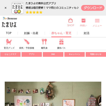
×
内祝い
SHOP
メニュー
TOP
妊娠・出産
赤ちゃん・育児
妊活
育児グッズ
病気・予防接種
離乳食
優待パス
ひよこクラブ
アプリ
SNS
キャンペーン
写真スタジオ