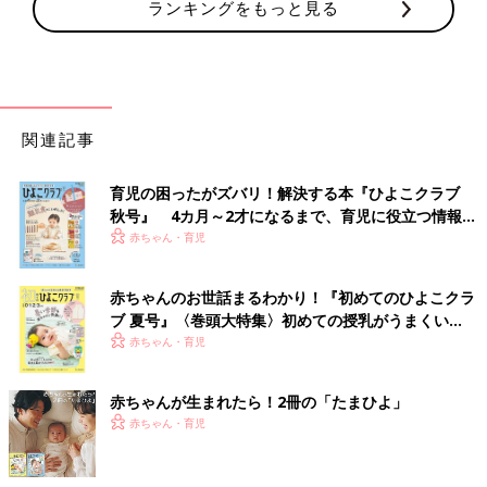
ランキングをもっと見る
関連記事
育児の困ったがズバリ！解決する本『ひよこクラブ
秋号』 4カ月～2才になるまで、育児に役立つ情報が
いっぱい！
赤ちゃん・育児
赤ちゃんのお世話まるわかり！『初めてのひよこクラ
ブ 夏号』〈巻頭大特集〉初めての授乳がうまくい
く！ おっぱい・ミルクの基本と夏のトラブル 解決テ
赤ちゃん・育児
ク
赤ちゃんが生まれたら！2冊の「たまひよ」
赤ちゃん・育児