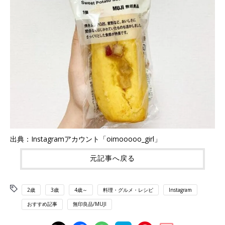
出典：Instagramアカウント「oimooooo_girl」
元記事へ戻る
2歳
3歳
4歳～
料理・グルメ・レシピ
Instagram
おすすめ記事
無印良品/MUJI