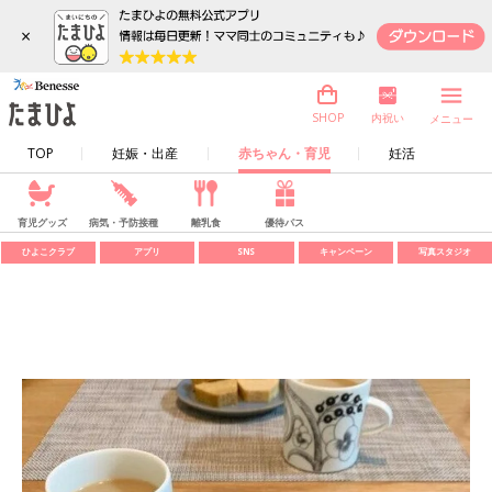
×
内祝い
SHOP
メニュー
TOP
妊娠・出産
赤ちゃん・育児
妊活
育児グッズ
病気・予防接種
離乳食
優待パス
ひよこクラブ
アプリ
SNS
キャンペーン
写真スタジオ