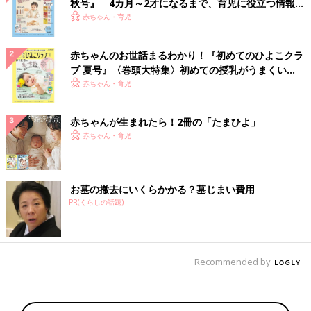
秋号』 4カ月～2才になるまで、育児に役立つ情報が
いっぱい！
赤ちゃん・育児
赤ちゃんのお世話まるわかり！『初めてのひよこクラ
ブ 夏号』〈巻頭大特集〉初めての授乳がうまくい
く！ おっぱい・ミルクの基本と夏のトラブル 解決テ
赤ちゃん・育児
ク
赤ちゃんが生まれたら！2冊の「たまひよ」
赤ちゃん・育児
お墓の撤去にいくらかかる？墓じまい費用
PR(くらしの話題)
Recommended by