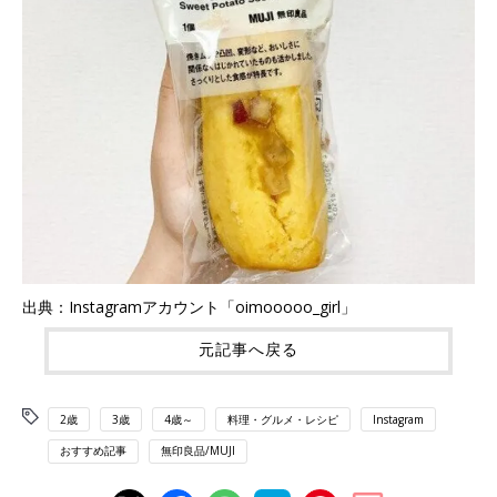
出典：Instagramアカウント「oimooooo_girl」
元記事へ戻る
2歳
3歳
4歳～
料理・グルメ・レシピ
Instagram
おすすめ記事
無印良品/MUJI