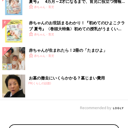
夏号』 4カ月～2才になるまで、育児に役立つ情報が
いっぱい！
赤ちゃん・育児
赤ちゃんのお世話まるわかり！『初めてのひよこクラ
ブ 夏号』〈巻頭大特集〉初めての授乳がうまくい
く！ おっぱい・ミルクの基本と夏のトラブル 解決テ
赤ちゃん・育児
ク
赤ちゃんが生まれたら！2冊の「たまひよ」
赤ちゃん・育児
お墓の撤去にいくらかかる？墓じまい費用
PR(くらしの話題)
Recommended by