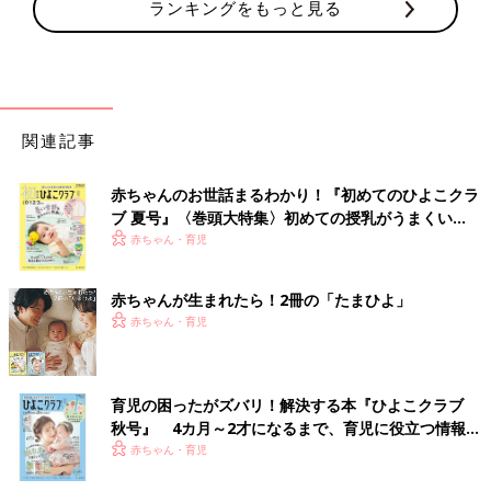
ランキングをもっと見る
関連記事
赤ちゃんのお世話まるわかり！『初めてのひよこクラ
ブ 夏号』〈巻頭大特集〉初めての授乳がうまくい
く！ おっぱい・ミルクの基本と夏のトラブル 解決テ
赤ちゃん・育児
ク
赤ちゃんが生まれたら！2冊の「たまひよ」
赤ちゃん・育児
育児の困ったがズバリ！解決する本『ひよこクラブ
秋号』 4カ月～2才になるまで、育児に役立つ情報が
いっぱい！
赤ちゃん・育児