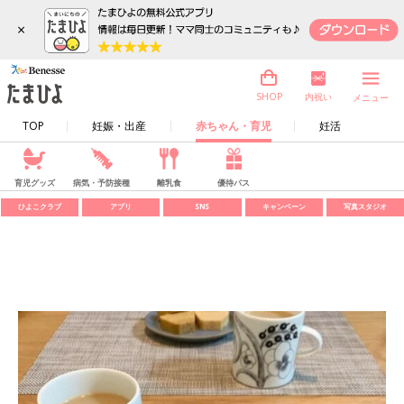
×
内祝い
SHOP
メニュー
TOP
妊娠・出産
赤ちゃん・育児
妊活
育児グッズ
病気・予防接種
離乳食
優待パス
ひよこクラブ
アプリ
SNS
キャンペーン
写真スタジオ