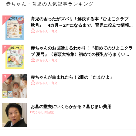
赤ちゃん・育児の人気記事ランキング
育児の困ったがズバリ！解決する本『ひよこクラブ
秋号』 4カ月～2才になるまで、育児に役立つ情報が
いっぱい！
赤ちゃん・育児
赤ちゃんのお世話まるわかり！『初めてのひよこクラ
ブ 夏号』〈巻頭大特集〉初めての授乳がうまくい
く！ おっぱい・ミルクの基本と夏のトラブル 解決テ
赤ちゃん・育児
ク
赤ちゃんが生まれたら！2冊の「たまひよ」
赤ちゃん・育児
お墓の撤去にいくらかかる？墓じまい費用
PR(くらしの話題)