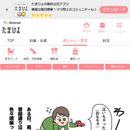
×
内祝い
SHOP
メニュー
TOP
妊娠・出産
赤ちゃん・育児
妊活
育児グッズ
病気・予防接種
離乳食
優待パス
ひよこクラブ
アプリ
SNS
キャンペーン
写真スタジオ