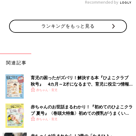
Recommended by
ランキングをもっと見る
関連記事
育児の困ったがズバリ！解決する本『ひよこクラブ
秋号』 4カ月～2才になるまで、育児に役立つ情報が
いっぱい！
赤ちゃん・育児
赤ちゃんのお世話まるわかり！『初めてのひよこクラ
ブ 夏号』〈巻頭大特集〉初めての授乳がうまくい
く！ おっぱい・ミルクの基本と夏のトラブル 解決テ
赤ちゃん・育児
ク
赤ちゃんが生まれたら！2冊の「たまひよ」