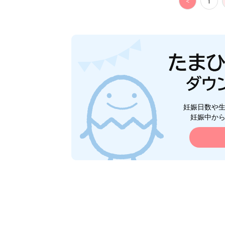
<
1
妊娠日数や
妊娠中か