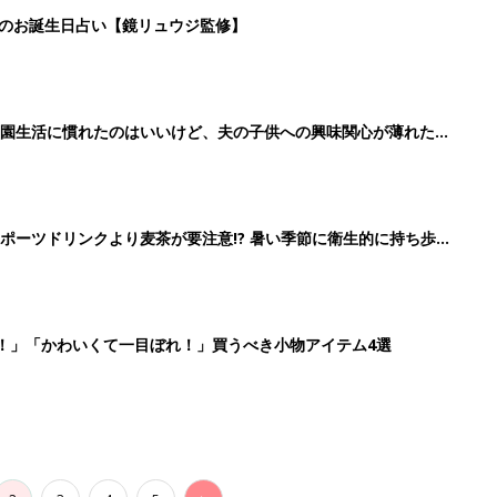
日のお誕生日占い【鏡リュウジ監修】
育園生活に慣れたのはいいけど、夫の子供への興味関心が薄れた気
91』
ポーツドリンクより麦茶が要注意!? 暑い季節に衛生的に持ち歩
】
！」「かわいくて一目ぼれ！」買うべき小物アイテム4選