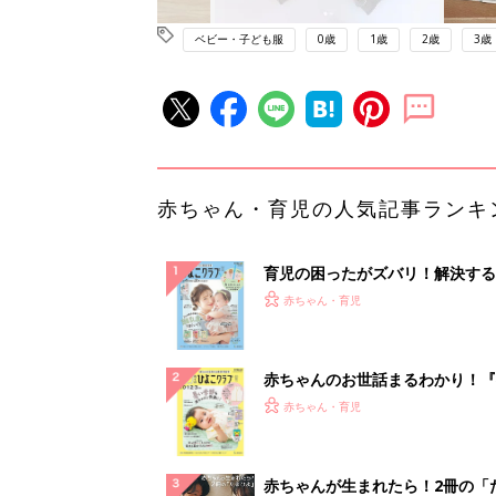
ベビー・子ども服
0歳
1歳
2歳
3歳
赤ちゃん・育児の人気記事ランキ
育児の困ったがズバリ！解決する
『ひよこクラブ 夏号』 4カ月～
赤ちゃん・育児
になるまで、育児に役立つ情報が
ぱい！
赤ちゃんのお世話まるわかり！『
てのひよこクラブ 夏号』〈巻頭
赤ちゃん・育児
集〉初めての授乳がうまくいく！
っぱい・ミルクの基本と夏のトラ
解決テク
赤ちゃんが生まれたら！2冊の「