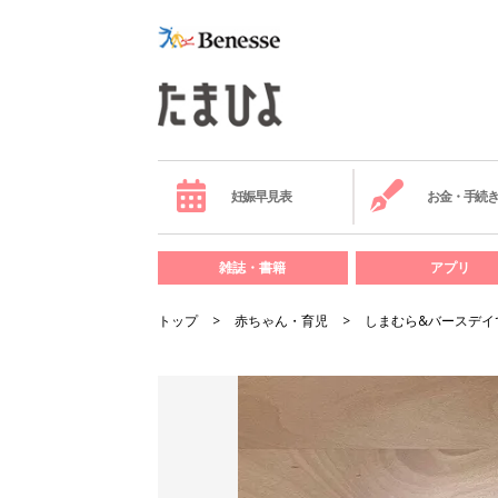
妊娠早見表
お金・手続
雑誌・書籍
アプリ
トップ
赤ちゃん・育児
しまむら&バースデイ