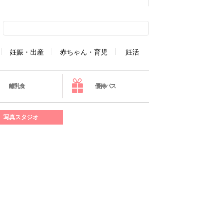
妊娠・出産
赤ちゃん・育児
妊活
離乳食
優待パス
写真スタジオ