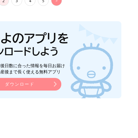
2
3
4
5
>
生後日数に合った情報を毎日お届け
ら産後まで長く使える無料アプリ
ダウンロード