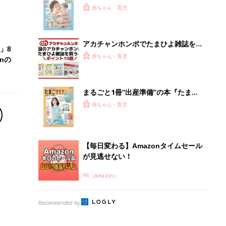
『ひよこクラブ 夏号』 4カ月～2才
赤ちゃん・育児
になるまで、育児に役立つ情報がいっ
ぱい！
アカチャンホンポでたまひよ雑誌を買
」8
うとポイント10倍【期間限定】
赤ちゃん・育児
nの
まるごと1冊“出産準備”の本『たまご
クラブ 夏号』〈スペシャル大特集〉
赤ちゃん・育児
夫婦で予習する 出産の教科書
【毎日変わる】Amazonタイムセール
が見逃せない！
PR（Amazon）
Recommended by