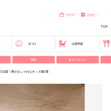
SHOP
内祝い
TOP
き
名づけ
出産準備
SNS
キャンペーン
で話題！襟がおしゃれなキッズ服5選