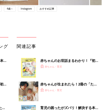
4歳～
Instagram
おすすめ記事
ング
関連記事
本
赤ちゃんのお世話まるわかり！『初め
2才
てのひよこクラブ 夏号』〈巻頭大特
赤ちゃん・育児
いっ
集〉初めての授乳がうまくいく！ お
っぱい・ミルクの基本と夏のトラブル
解決テク
初め
赤ちゃんが生まれたら！2冊の「たま
大特
ひよ」
赤ちゃん・育児
 お
ブル
たま
育児の困ったがズバリ！解決する本