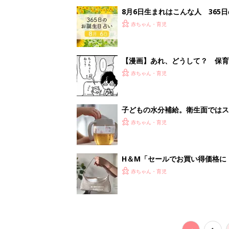
8月6日生まれはこんな人 365
赤ちゃん・育児
【漫画】あれ、どうして？ 保
がする……！『ふうふう子育て ＃
赤ちゃん・育児
子どもの水分補給。衛生面ではス
く3つのコツとは？【専門家監修
赤ちゃん・育児
H＆М「セールでお買い得価格に
赤ちゃん・育児