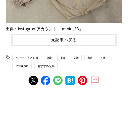
出典：Instagramアカウント「aomio_33」
元記事へ戻る
ベビー・子ども服
0歳
1歳
2歳
3歳
4歳～
Instagram
おすすめ記事