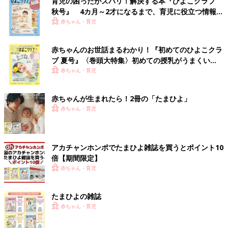
育児の困ったがズバリ！解決する本『ひよこクラブ
秋号』 4カ月～2才になるまで、育児に役立つ情報が
いっぱい！
赤ちゃん・育児
赤ちゃんのお世話まるわかり！『初めてのひよこクラ
ブ 夏号』〈巻頭大特集〉初めての授乳がうまくい
く！ おっぱい・ミルクの基本と夏のトラブル 解決テ
赤ちゃん・育児
ク
赤ちゃんが生まれたら！2冊の「たまひよ」
赤ちゃん・育児
アカチャンホンポでたまひよ雑誌を買うとポイント10
倍【期間限定】
赤ちゃん・育児
たまひよの雑誌
赤ちゃん・育児