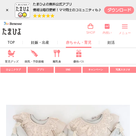
×
内祝い
SHOP
メニュー
TOP
妊娠・出産
赤ちゃん・育児
妊活
育児グッズ
病気・予防接種
離乳食
優待パス
ひよこクラブ
アプリ
SNS
キャンペーン
写真スタジオ