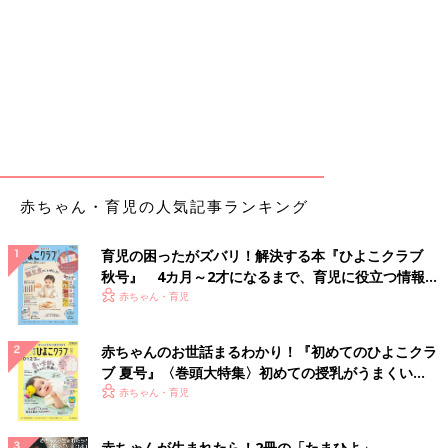
赤ちゃん・育児の人気記事ランキング
育児の困ったがズバリ！解決する本『ひよこクラブ
秋号』 4カ月～2才になるまで、育児に役立つ情報が
いっぱい！
赤ちゃん・育児
赤ちゃんのお世話まるわかり！『初めてのひよこクラ
ブ 夏号』〈巻頭大特集〉初めての授乳がうまくい
く！ おっぱい・ミルクの基本と夏のトラブル 解決テ
赤ちゃん・育児
ク
赤ちゃんが生まれたら！2冊の「たまひよ」