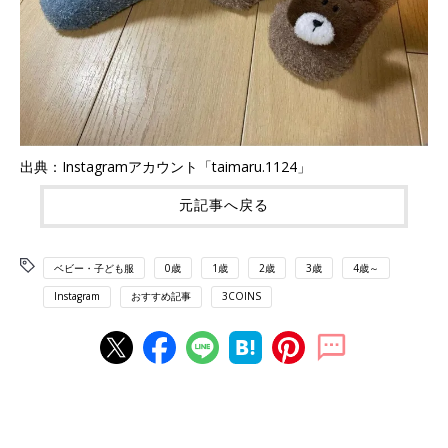
出典：Instagramアカウント「taimaru.1124」
元記事へ戻る
ベビー・子ども服
0歳
1歳
2歳
3歳
4歳～
Instagram
おすすめ記事
3COINS