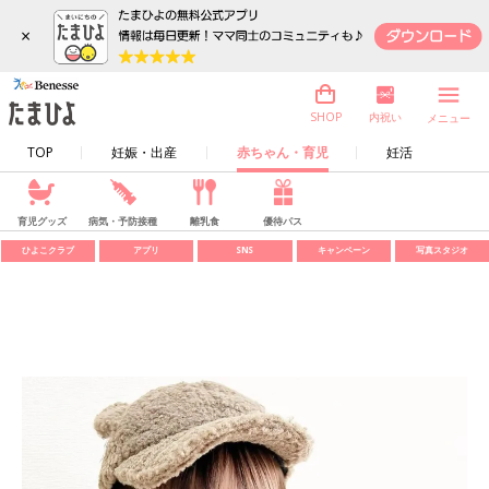
×
内祝い
SHOP
メニュー
TOP
妊娠・出産
赤ちゃん・育児
妊活
育児グッズ
病気・予防接種
離乳食
優待パス
ひよこクラブ
アプリ
SNS
キャンペーン
写真スタジオ