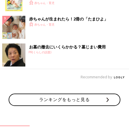
く！ おっぱい・ミルクの基本と夏のトラブル 解決テ
赤ちゃん・育児
ク
赤ちゃんが生まれたら！2冊の「たまひよ」
赤ちゃん・育児
お墓の撤去にいくらかかる？墓じまい費用
PR(くらしの話題)
Recommended by
ランキングをもっと見る