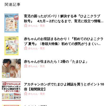
関連記事
育児の困ったがズバリ！解決する本『ひよこクラブ
秋号』 4カ月～2才になるまで、育児に役立つ情報が
いっぱい！
赤ちゃん・育児
赤ちゃんのお世話まるわかり！『初めてのひよこクラ
ブ 夏号』〈巻頭大特集〉初めての授乳がうまくい
く！ おっぱい・ミルクの基本と夏のトラブル 解決テ
赤ちゃん・育児
ク
赤ちゃんが生まれたら！2冊の「たまひよ」
赤ちゃん・育児
アカチャンホンポでたまひよ雑誌を買うとポイント10
倍【期間限定】
赤ちゃん・育児