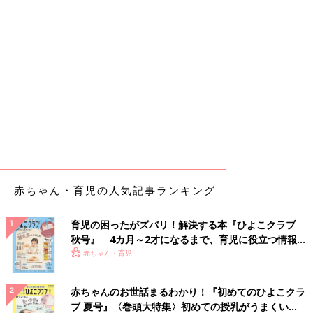
赤ちゃん・育児の人気記事ランキング
育児の困ったがズバリ！解決する本『ひよこクラブ
秋号』 4カ月～2才になるまで、育児に役立つ情報が
いっぱい！
赤ちゃん・育児
赤ちゃんのお世話まるわかり！『初めてのひよこクラ
ブ 夏号』〈巻頭大特集〉初めての授乳がうまくい