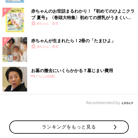
赤ちゃんのお世話まるわかり！『初めてのひよこクラ
ブ 夏号』〈巻頭大特集〉初めての授乳がうまくい
く！ おっぱい・ミルクの基本と夏のトラブル 解決テ
赤ちゃん・育児
ク
赤ちゃんが生まれたら！2冊の「たまひよ」
赤ちゃん・育児
お墓の撤去にいくらかかる？墓じまい費用
PR(くらしの話題)
Recommended by
ランキングをもっと見る