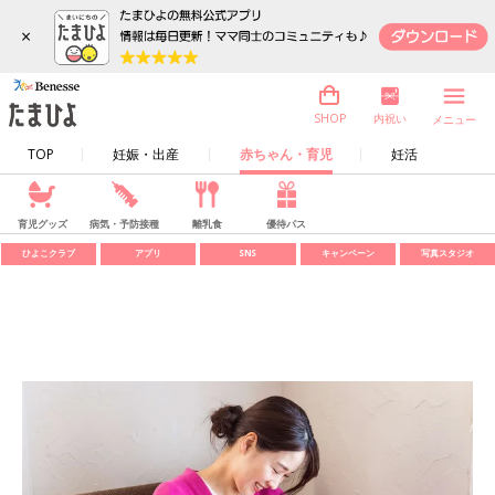
×
内祝い
SHOP
メニュー
TOP
妊娠・出産
赤ちゃん・育児
妊活
育児グッズ
病気・予防接種
離乳食
優待パス
ひよこクラブ
アプリ
SNS
キャンペーン
写真スタジオ