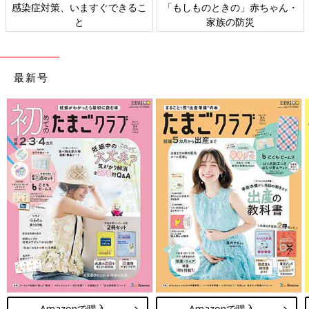
日本外来小児科学会リーフレッ
六星占術 細木かおりさんの人生
ト検討会
相談
最新号
Amazonで購入
Amazonで購入