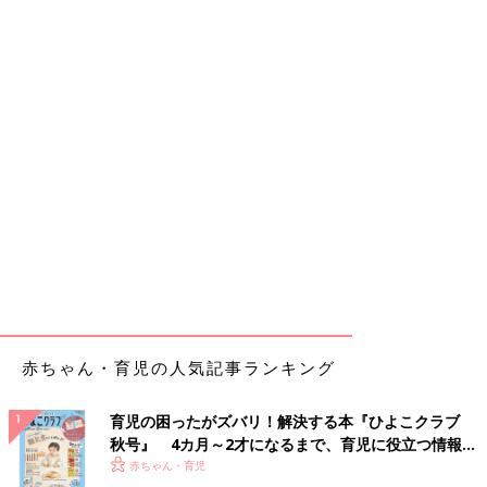
赤ちゃん・育児の人気記事ランキング
育児の困ったがズバリ！解決する本『ひよこクラブ
秋号』 4カ月～2才になるまで、育児に役立つ情報が
いっぱい！
赤ちゃん・育児