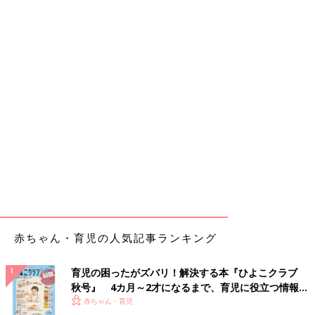
赤ちゃん・育児の人気記事ランキング
育児の困ったがズバリ！解決する本『ひよこクラブ
秋号』 4カ月～2才になるまで、育児に役立つ情報が
いっぱい！
赤ちゃん・育児