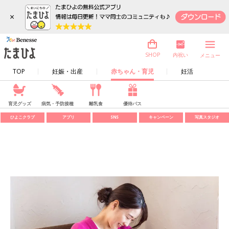
×
内祝い
SHOP
メニュー
TOP
妊娠・出産
赤ちゃん・育児
妊活
育児グッズ
病気・予防接種
離乳食
優待パス
ひよこクラブ
アプリ
SNS
キャンペーン
写真スタジオ