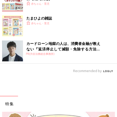
赤ちゃん・育児
たまひよの雑誌
赤ちゃん・育児
カードローン地獄の人は、消費者金融が教え
ない『返済停止して減額・免除する方法』
PR(渋谷法務総合事務所)
で...
Recommended by
特集