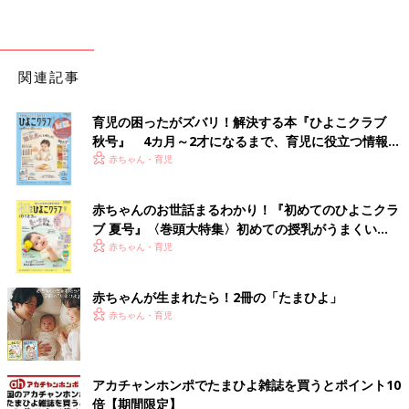
関連記事
育児の困ったがズバリ！解決する本『ひよこクラブ
秋号』 4カ月～2才になるまで、育児に役立つ情報が
いっぱい！
赤ちゃん・育児
赤ちゃんのお世話まるわかり！『初めてのひよこクラ
ブ 夏号』〈巻頭大特集〉初めての授乳がうまくい
く！ おっぱい・ミルクの基本と夏のトラブル 解決テ
赤ちゃん・育児
ク
赤ちゃんが生まれたら！2冊の「たまひよ」
赤ちゃん・育児
アカチャンホンポでたまひよ雑誌を買うとポイント10
倍【期間限定】