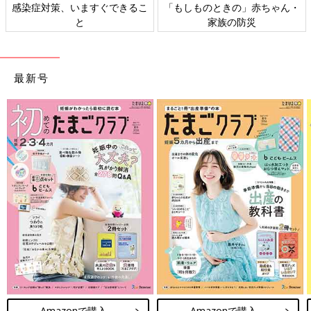
日本外来小児科学会リーフレッ
六星占術 細木かおりさんの人生
ト検討会
相談
最新号
Amazonで購入
Amazonで購入