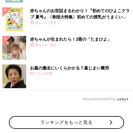
赤ちゃんのお世話まるわかり！『初めてのひよこクラ
ブ 夏号』〈巻頭大特集〉初めての授乳がうまくい
く！ おっぱい・ミルクの基本と夏のトラブル 解決テ
赤ちゃん・育児
ク
赤ちゃんが生まれたら！2冊の「たまひよ」
赤ちゃん・育児
お墓の撤去にいくらかかる？墓じまい費用
PR(くらしの話題)
Recommended by
ランキングをもっと見る