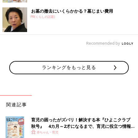
お墓の撤去にいくらかかる？墓じまい費用
PR(くらしの話題)
Recommended by
ランキングをもっと見る
関連記事
育児の困ったがズバリ！解決する本『ひよこクラブ
秋号』 4カ月～2才になるまで、育児に役立つ情報が
いっぱい！
赤ちゃん・育児