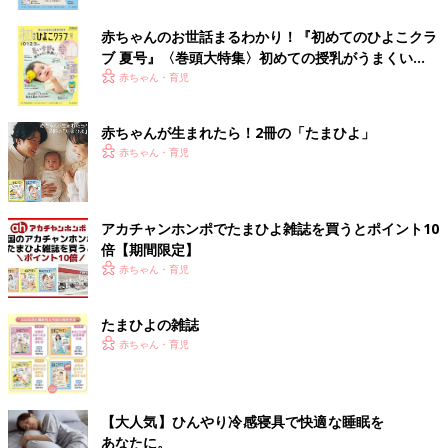
赤ちゃんのお世話まるわかり！『初めてのひよこクラ
ブ 夏号』〈巻頭大特集〉初めての授乳がうまくい
く！ おっぱい・ミルクの基本と夏のトラブル 解決テ
赤ちゃん・育児
ク
赤ちゃんが生まれたら！2冊の「たまひよ」
赤ちゃん・育児
アカチャンホンポでたまひよ雑誌を買うとポイント10
倍【期間限定】
赤ちゃん・育児
たまひよの雑誌
赤ちゃん・育児
【大人気】ひんやり冷感寝具で快適な睡眠を
あなたに。