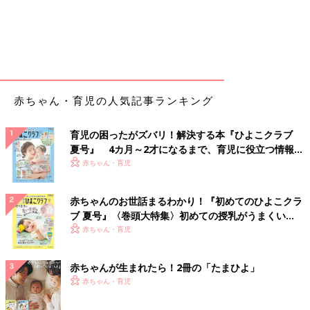
赤ちゃん・育児の人気記事ランキング
育児の困ったがズバリ！解決する本『ひよこクラブ
夏号』 4カ月～2才になるまで、育児に役立つ情報が
いっぱい！
赤ちゃん・育児
赤ちゃんのお世話まるわかり！『初めてのひよこクラ
ブ 夏号』〈巻頭大特集〉初めての授乳がうまくい
く！ おっぱい・ミルクの基本と夏のトラブル 解決テ
赤ちゃん・育児
ク
赤ちゃんが生まれたら！2冊の「たまひよ」
赤ちゃん・育児