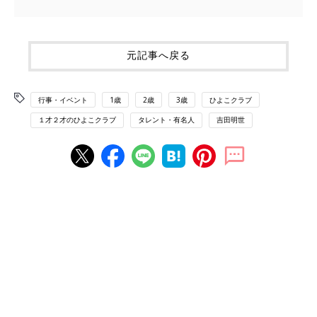
元記事へ戻る
行事・イベント
1歳
2歳
3歳
ひよこクラブ
１才２才のひよこクラブ
タレント・有名人
吉田明世