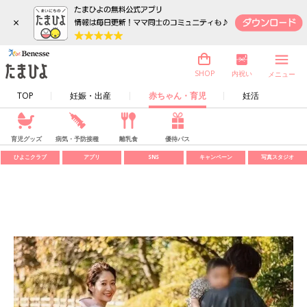
×
内祝い
SHOP
メニュー
TOP
妊娠・出産
赤ちゃん・育児
妊活
育児グッズ
病気・予防接種
離乳食
優待パス
ひよこクラブ
アプリ
SNS
キャンペーン
写真スタジオ