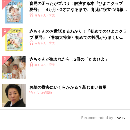
育児の困ったがズバリ！解決する本『ひよこクラブ
夏号』 4カ月～2才になるまで、育児に役立つ情報が
いっぱい！
赤ちゃん・育児
赤ちゃんのお世話まるわかり！『初めてのひよこクラ
ブ 夏号』〈巻頭大特集〉初めての授乳がうまくい
く！ おっぱい・ミルクの基本と夏のトラブル 解決テ
赤ちゃん・育児
ク
赤ちゃんが生まれたら！2冊の「たまひよ」
赤ちゃん・育児
お墓の撤去にいくらかかる？墓じまい費用
PR(くらしの話題)
Recommended by