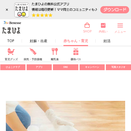
×
内祝い
SHOP
メニュー
TOP
妊娠・出産
赤ちゃん・育児
妊活
育児グッズ
病気・予防接種
離乳食
優待パス
ひよこクラブ
アプリ
SNS
キャンペーン
写真スタジオ