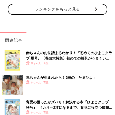
ランキングをもっと見る
関連記事
赤ちゃんのお世話まるわかり！『初めてのひよこクラ
ブ 夏号』〈巻頭大特集〉初めての授乳がうまくい
く！ おっぱい・ミルクの基本と夏のトラブル 解決テ
赤ちゃん・育児
ク
赤ちゃんが生まれたら！2冊の「たまひよ」
赤ちゃん・育児
育児の困ったがズバリ！解決する本『ひよこクラブ
秋号』 4カ月～2才になるまで、育児に役立つ情報が
いっぱい！
赤ちゃん・育児