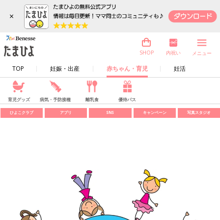
×
内祝い
SHOP
メニュー
TOP
妊娠・出産
赤ちゃん・育児
妊活
育児グッズ
病気・予防接種
離乳食
優待パス
ひよこクラブ
アプリ
SNS
キャンペーン
写真スタジオ