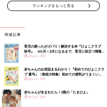
ランキングをもっと見る
関連記事
育児の困ったがズバリ！解決する本『ひよこクラブ
秋号』 4カ月～2才になるまで、育児に役立つ情報が
いっぱい！
赤ちゃん・育児
赤ちゃんのお世話まるわかり！『初めてのひよこクラ
ブ 夏号』〈巻頭大特集〉初めての授乳がうまくい
く！ おっぱい・ミルクの基本と夏のトラブル 解決テ
赤ちゃん・育児
ク
赤ちゃんが生まれたら！2冊の「たまひよ」
赤ちゃん・育児