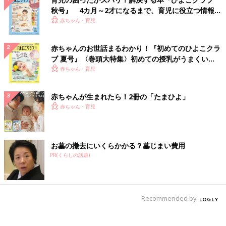
秋号』 4カ月～2才になるまで、育児に役立つ情報が
いっぱい！
赤ちゃん・育児
赤ちゃんのお世話まるわかり！『初めてのひよこクラ
ブ 夏号』〈巻頭大特集〉初めての授乳がうまくい
く！ おっぱい・ミルクの基本と夏のトラブル 解決テ
赤ちゃん・育児
ク
赤ちゃんが生まれたら！2冊の「たまひよ」
赤ちゃん・育児
お墓の撤去にいくらかかる？墓じまい費用
PR(くらしの話題)
Recommended by