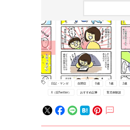
日記・マンガ
自閉症
0歳
1歳
2歳
X（旧Twitter）
おすすめ記事
育児体験談