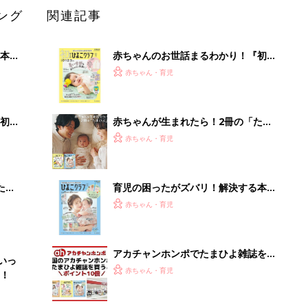
ング
関連記事
本
赤ちゃんのお世話まるわかり！『初め
2才
てのひよこクラブ 夏号』〈巻頭大特
赤ちゃん・育児
いっ
集〉初めての授乳がうまくいく！ お
っぱい・ミルクの基本と夏のトラブル
解決テク
初め
赤ちゃんが生まれたら！2冊の「たま
大特
ひよ」
赤ちゃん・育児
 お
ブル
たま
育児の困ったがズバリ！解決する本
『ひよこクラブ 夏号』 4カ月～2才
赤ちゃん・育児
になるまで、育児に役立つ情報がいっ
ぱい！
アカチャンホンポでたまひよ雑誌を買
いっ
うとポイント10倍【期間限定】
赤ちゃん・育児
！