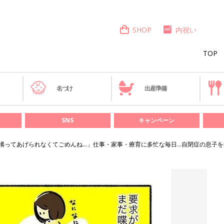
SHOP
内祝い
TOP
き
名づけ
出産準備
SNS
キャンペーン
構ってあげられなくてごめんね…」仕事・家事・療育に多忙な毎日…自閉症の息子