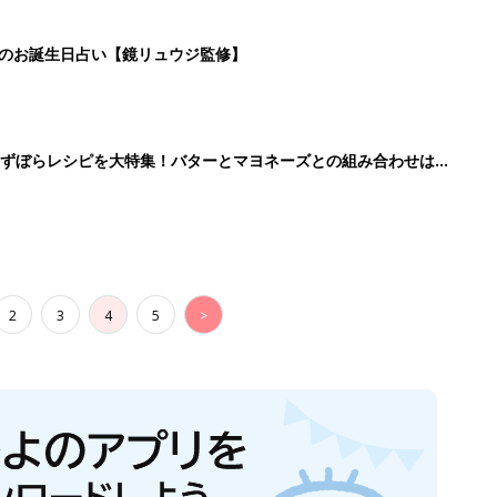
日のお誕生日占い【鏡リュウジ監修】
」ずぼらレシピを大特集！バターとマヨネーズとの組み合わせは栄
2
3
4
5
>