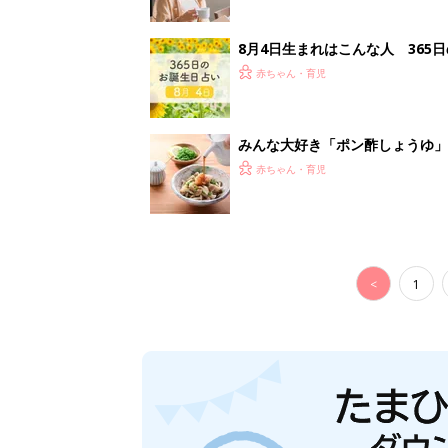
8月4日生まれはこんな人 365
赤ちゃん・育児
みんな大好き「ポン酢しょうゆ
養学的にも最高⁉
赤ちゃん・育児
<
1