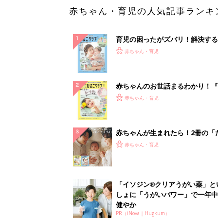
赤ちゃん・育児の人気記事ランキ
育児の困ったがズバリ！解決する
『ひよこクラブ 夏号』 4カ月～
赤ちゃん・育児
になるまで、育児に役立つ情報が
ぱい！
赤ちゃんのお世話まるわかり！『
てのひよこクラブ 夏号』〈巻頭
赤ちゃん・育児
集〉初めての授乳がうまくいく！
っぱい・ミルクの基本と夏のトラ
解決テク
赤ちゃんが生まれたら！2冊の「
ひよ」
赤ちゃん・育児
「イソジン®クリアうがい薬」と
しょに「うがいパワー」で一年中
健やか
PR（iNova｜Hugkum）