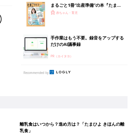
まるごと1冊“出産準備”の本『たまご
クラブ 夏号』〈スペシャル大特集〉
赤ちゃん・育児
夫婦で予習する 出産の教科書
手作業はもう不要。録音をアップする
だけのAI議事録
PR（カイタヨ）
Recommended by
離乳食はいつから？進め方は？「たまひよ きほんの離
乳食」