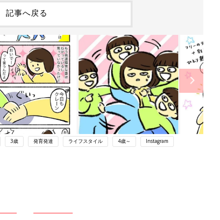
記事へ戻る
3歳
発育発達
ライフスタイル
4歳～
Instagram