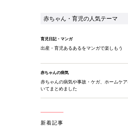
新着記事
セリア「かわいくて機能性も◎」
赤ちゃん・育児
生後3週目の赤ちゃんはよく泣く
って本当？【専門家】
赤ちゃん・育児
反抗期の息子が...ママたちが「
赤ちゃん・育児
8月6日生まれはこんな人 365