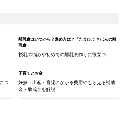
「110円でこのクオリティ」超優秀！トラベルグッズ4選
！？親が悩まされる「魔の3週目」って何？「魔の3カ月」もある
平和だな～」と感じた瞬間
日のお誕生日占い【鏡リュウジ監修】