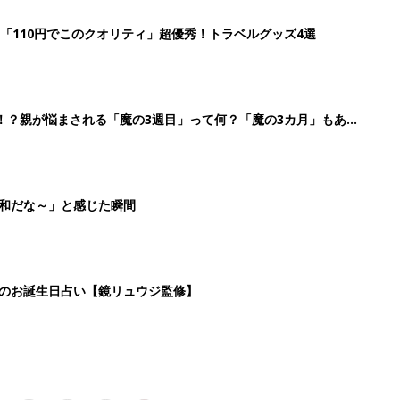
3
4
5
>
生後日数に合った情報を毎日お届け
ら産後まで長く使える無料アプリ
ダウンロード