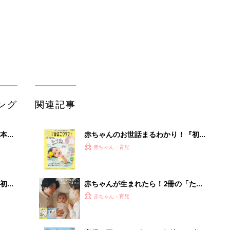
解決テク
初め
赤ちゃんが生まれたら！2冊の「たま
大特
ひよ」
赤ちゃん・育児
 お
ブル
たま
育児の困ったがズバリ！解決する本
『ひよこクラブ 夏号』 4カ月～2才
赤ちゃん・育児
になるまで、育児に役立つ情報がいっ
ぱい！
アカチャンホンポでたまひよ雑誌を買
由。
うとポイント10倍【期間限定】
赤ちゃん・育児
3つ
まるごと1冊“出産準備”の本『たまご
クラブ 夏号』〈スペシャル大特集〉
赤ちゃん・育児
夫婦で予習する 出産の教科書
管理職に求められるAI活用。最低限や
るべき3つのことと、NGな自己認識