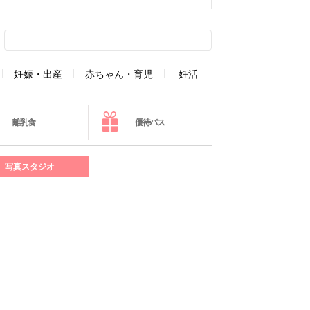
妊娠・出産
赤ちゃん・育児
妊活
離乳食
優待パス
写真スタジオ