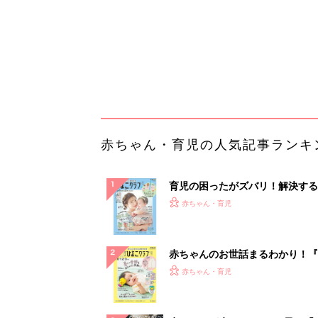
赤ちゃんのお世話まるわかり！『
てのひよこクラブ 夏号』〈巻頭
赤ちゃん・育児
集〉初めての授乳がうまくいく！
っぱい・ミルクの基本と夏のトラ
解決テク
赤ちゃんが生まれたら！2冊の「
ひよ」
赤ちゃん・育児
部下が指示待ちになる、本当の理
23年続く自律型組織に共通する「
の要素」
PR（ビズヒント）
ランキングをもっと見る