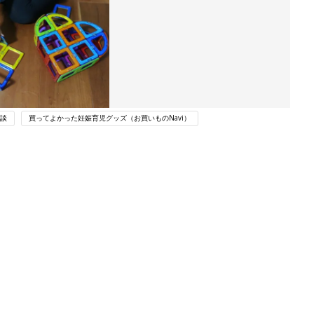
談
買ってよかった妊娠育児グッズ（お買いものNavi）
ング
関連記事
本
赤ちゃんのお世話まるわかり！『初め
2才
てのひよこクラブ 夏号』〈巻頭大特
赤ちゃん・育児
いっ
集〉初めての授乳がうまくいく！ お
っぱい・ミルクの基本と夏のトラブル