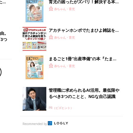
PR（ビズヒント）
Recommended by
離乳食はいつから？進め方は？「たまひよ きほんの離
乳食」
授乳の悩みや初めての離乳食作りに役立つ
子育てとお金
につ
妊娠・出産・育児にかかる費用やもらえる補助
金・助成金を解説