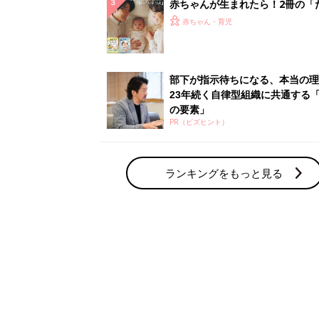
赤ちゃん・育児の人気テーマ
育児日記・マンガ
出産・育児あるあるをマンガで楽しもう
赤ちゃんの病気
赤ちゃんの病気や事故・ケガ、ホームケア
いてまとめました