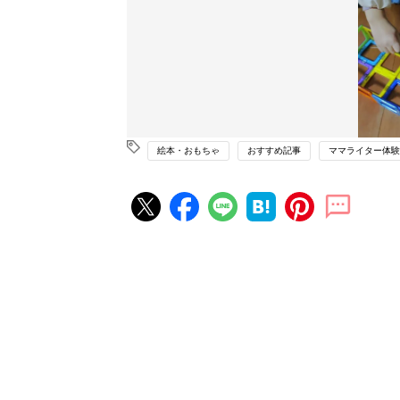
絵本・おもちゃ
おすすめ記事
ママライター体験
赤ちゃん・育児の人気記事ランキ
育児の困ったがズバリ！解決する
『ひよこクラブ 夏号』 4カ月～
赤ちゃん・育児
になるまで、育児に役立つ情報が
ぱい！