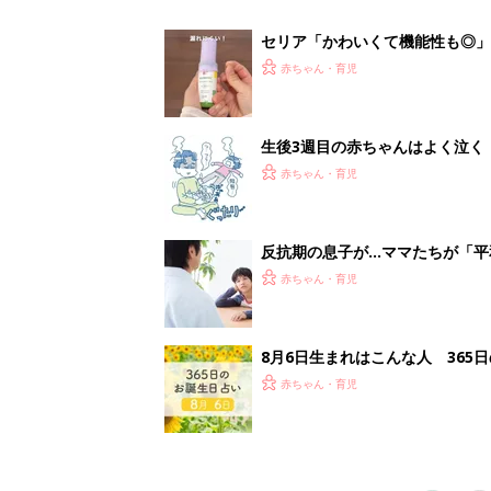
赤ちゃん・育児
1
2
妊娠日数や
妊娠中か