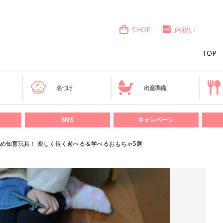
SHOP
内祝い
TOP
き
名づけ
出産準備
SNS
キャンペーン
め知育玩具！ 楽しく長く遊べる＆学べるおもちゃ5選