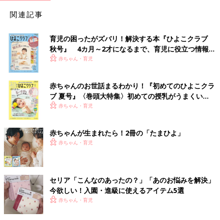
関連記事
育児の困ったがズバリ！解決する本『ひよこクラブ
秋号』 4カ月～2才になるまで、育児に役立つ情報が
いっぱい！
赤ちゃん・育児
赤ちゃんのお世話まるわかり！『初めてのひよこクラ
ブ 夏号』〈巻頭大特集〉初めての授乳がうまくい
く！ おっぱい・ミルクの基本と夏のトラブル 解決テ
赤ちゃん・育児
ク
赤ちゃんが生まれたら！2冊の「たまひよ」
赤ちゃん・育児
セリア「こんなのあったの？」「あのお悩みを解決」
今欲しい！入園・進級に使えるアイテム5選
赤ちゃん・育児