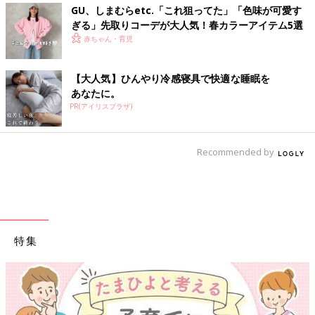
GU、しまむらetc.「これ狙ってた」「色味が可愛す
ぎる」先取りコーデが大人気！春カラーアイテム5選
赤ちゃん・育児
【大人気】ひんやり冷感寝具で快適な睡眠を
あなたに。
PR(アイリスプラザ)
Recommended by
特集
【ワクチン接種できるものも】妊婦の