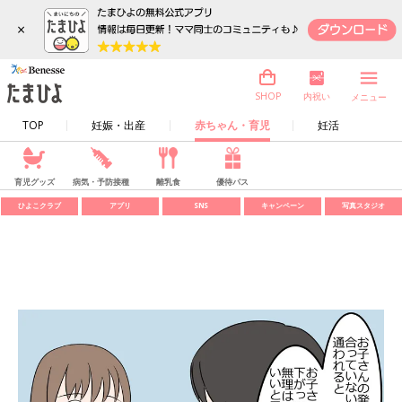
×
内祝い
SHOP
メニュー
TOP
妊娠・出産
赤ちゃん・育児
妊活
育児グッズ
病気・予防接種
離乳食
優待パス
ひよこクラブ
アプリ
SNS
キャンペーン
写真スタジオ