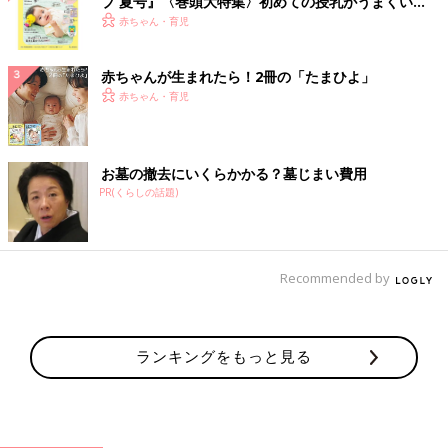
ブ 夏号』〈巻頭大特集〉初めての授乳がうまくい
く！ おっぱい・ミルクの基本と夏のトラブル 解決テ
赤ちゃん・育児
ク
赤ちゃんが生まれたら！2冊の「たまひよ」
赤ちゃん・育児
お墓の撤去にいくらかかる？墓じまい費用
PR(くらしの話題)
Recommended by
ランキングをもっと見る