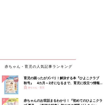
赤ちゃん・育児の人気記事ランキング
育児の困ったがズバリ！解決する本『ひよこクラブ
秋号』 4カ月～2才になるまで、育児に役立つ情報が
いっぱい！
赤ちゃん・育児
赤ちゃんのお世話まるわかり！『初めてのひよこクラ