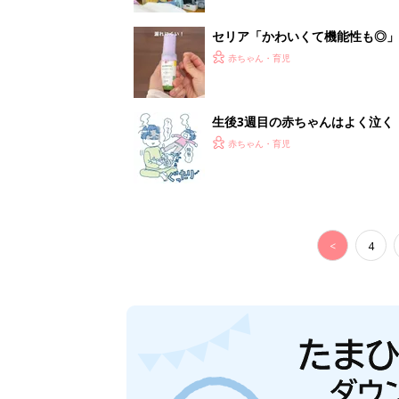
セリア「かわいくて機能性も◎」
赤ちゃん・育児
生後3週目の赤ちゃんはよく泣く
って本当？【専門家】
赤ちゃん・育児
<
4