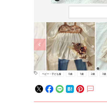
ベビー・子ども服
0歳
1歳
2歳
3歳