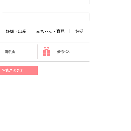
妊娠・出産
赤ちゃん・育児
妊活
離乳食
優待パス
写真スタジオ