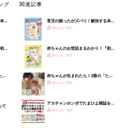
ング
関連記事
本
育児の困ったがズバリ！解決する本
2才
『ひよこクラブ 秋号』 4カ月～2才
赤ちゃん・育児
いっ
になるまで、育児に役立つ情報がいっ
ぱい！
初め
赤ちゃんのお世話まるわかり！『初め
大特
てのひよこクラブ 夏号』〈巻頭大特
赤ちゃん・育児
 お
集〉初めての授乳がうまくいく！ お
ブル
っぱい・ミルクの基本と夏のトラブル
解決テク
たま
赤ちゃんが生まれたら！2冊の「たま
ひよ」
赤ちゃん・育児
アカチャンホンポでたまひよ雑誌を買
って
うとポイント10倍【期間限定】
赤ちゃん・育児