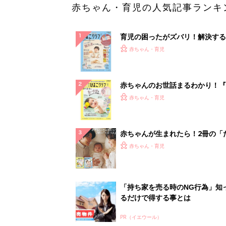
赤ちゃん・育児の人気記事ランキ
育児の困ったがズバリ！解決する
『ひよこクラブ 秋号』 4カ月～
赤ちゃん・育児
になるまで、育児に役立つ情報が
ぱい！
赤ちゃんのお世話まるわかり！『
てのひよこクラブ 夏号』〈巻頭
赤ちゃん・育児
集〉初めての授乳がうまくいく！
っぱい・ミルクの基本と夏のトラ
解決テク
赤ちゃんが生まれたら！2冊の「
ひよ」
赤ちゃん・育児
「持ち家を売る時のNG行為」知
るだけで得する事とは
PR（イエウール）