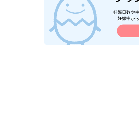
妊娠日数や
妊娠中か