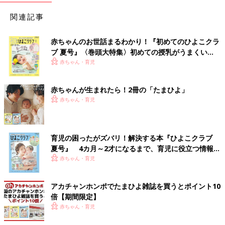
関連記事
赤ちゃんのお世話まるわかり！『初めてのひよこクラ
ブ 夏号』〈巻頭大特集〉初めての授乳がうまくい
く！ おっぱい・ミルクの基本と夏のトラブル 解決テ
赤ちゃん・育児
ク
赤ちゃんが生まれたら！2冊の「たまひよ」
赤ちゃん・育児
育児の困ったがズバリ！解決する本『ひよこクラブ
夏号』 4カ月～2才になるまで、育児に役立つ情報が
いっぱい！
赤ちゃん・育児
アカチャンホンポでたまひよ雑誌を買うとポイント10
倍【期間限定】
赤ちゃん・育児