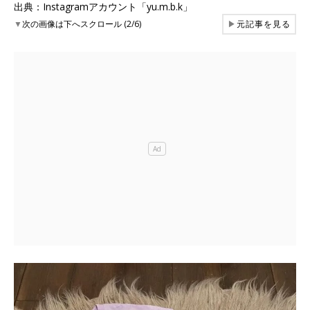
出典：Instagramアカウント「yu.m.b.k」
▼
次の画像は下へスクロール (2/6)
▶
元記事を見る