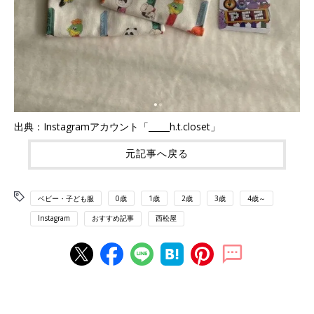
出典：Instagramアカウント「_____h.t.closet」
元記事へ戻る
ベビー・子ども服
0歳
1歳
2歳
3歳
4歳～
Instagram
おすすめ記事
西松屋