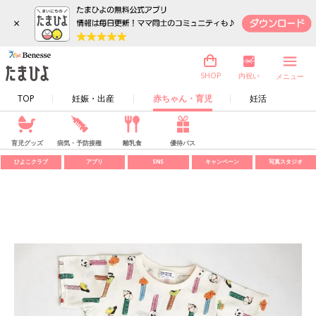
×
内祝い
SHOP
メニュー
TOP
妊娠・出産
赤ちゃん・育児
妊活
育児グッズ
病気・予防接種
離乳食
優待パス
ひよこクラブ
アプリ
SNS
キャンペーン
写真スタジオ