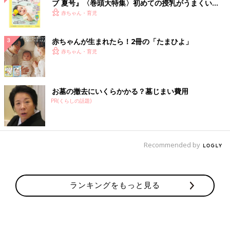
ブ 夏号』〈巻頭大特集〉初めての授乳がうまくい
く！ おっぱい・ミルクの基本と夏のトラブル 解決テ
赤ちゃん・育児
ク
赤ちゃんが生まれたら！2冊の「たまひよ」
赤ちゃん・育児
お墓の撤去にいくらかかる？墓じまい費用
PR(くらしの話題)
Recommended by
ランキングをもっと見る