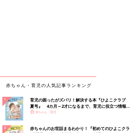
赤ちゃん・育児の人気記事ランキング
育児の困ったがズバリ！解決する本『ひよこクラブ
夏号』 4カ月～2才になるまで、育児に役立つ情報が
いっぱい！
赤ちゃん・育児
赤ちゃんのお世話まるわかり！『初めてのひよこクラ