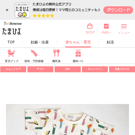
×
内祝い
SHOP
メニュー
TOP
妊娠・出産
赤ちゃん・育児
妊活
育児グッズ
病気・予防接種
離乳食
優待パス
ひよこクラブ
アプリ
SNS
キャンペーン
写真スタジオ