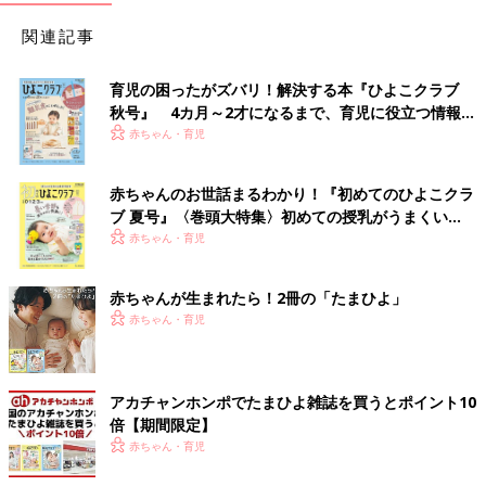
関連記事
育児の困ったがズバリ！解決する本『ひよこクラブ
秋号』 4カ月～2才になるまで、育児に役立つ情報が
いっぱい！
赤ちゃん・育児
赤ちゃんのお世話まるわかり！『初めてのひよこクラ
ブ 夏号』〈巻頭大特集〉初めての授乳がうまくい
く！ おっぱい・ミルクの基本と夏のトラブル 解決テ
赤ちゃん・育児
ク
赤ちゃんが生まれたら！2冊の「たまひよ」
赤ちゃん・育児
アカチャンホンポでたまひよ雑誌を買うとポイント10
倍【期間限定】
赤ちゃん・育児