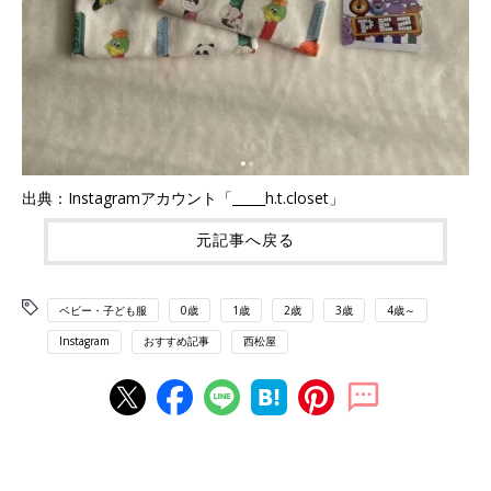
出典：Instagramアカウント「_____h.t.closet」
元記事へ戻る
ベビー・子ども服
0歳
1歳
2歳
3歳
4歳～
Instagram
おすすめ記事
西松屋