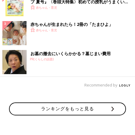
ブ 夏号』〈巻頭大特集〉初めての授乳がうまくい
く！ おっぱい・ミルクの基本と夏のトラブル 解決テ
赤ちゃん・育児
ク
赤ちゃんが生まれたら！2冊の「たまひよ」
赤ちゃん・育児
お墓の撤去にいくらかかる？墓じまい費用
PR(くらしの話題)
Recommended by
ランキングをもっと見る