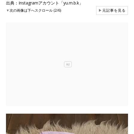
出典：Instagramアカウント「yu.m.b.k」
▼
次の画像は下へスクロール (2/6)
▶
元記事を見る