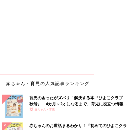
赤ちゃん・育児の人気記事ランキング
育児の困ったがズバリ！解決する本『ひよこクラブ
秋号』 4カ月～2才になるまで、育児に役立つ情報が
いっぱい！
赤ちゃん・育児
赤ちゃんのお世話まるわかり！『初めてのひよこクラ