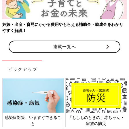
もらえる補助金・助成金をわかり
連載一覧へ
ピックアップ
きるこ
「もしものときの」赤ちゃん・
日本外来小児科学会リーフ
家族の防災
ト検討会