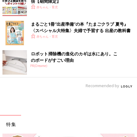
倍【期間限定】
赤ちゃん・育児
まるごと1冊“出産準備”の本『たまごクラブ 夏号』
〈スペシャル大特集〉夫婦で予習する 出産の教科書
赤ちゃん・育児
ロボット掃除機の進化のカギは水にあり。こ
のボードがすごい理由
PR(Dreame)
Recommended by
特集