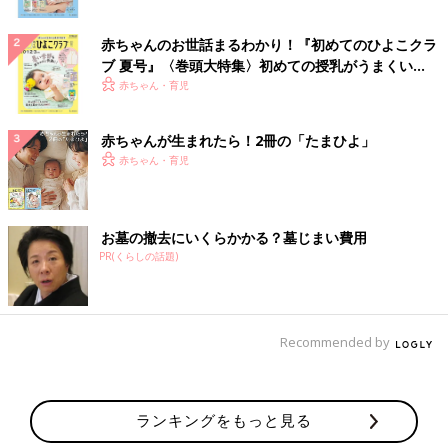
赤ちゃんのお世話まるわかり！『初めてのひよこクラ
ブ 夏号』〈巻頭大特集〉初めての授乳がうまくい
く！ おっぱい・ミルクの基本と夏のトラブル 解決テ
赤ちゃん・育児
ク
赤ちゃんが生まれたら！2冊の「たまひよ」
赤ちゃん・育児
お墓の撤去にいくらかかる？墓じまい費用
PR(くらしの話題)
Recommended by
ランキングをもっと見る