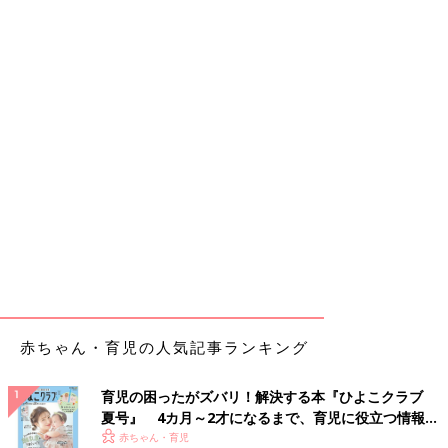
赤ちゃん・育児の人気記事ランキング
育児の困ったがズバリ！解決する本『ひよこクラブ
夏号』 4カ月～2才になるまで、育児に役立つ情報が
いっぱい！
赤ちゃん・育児