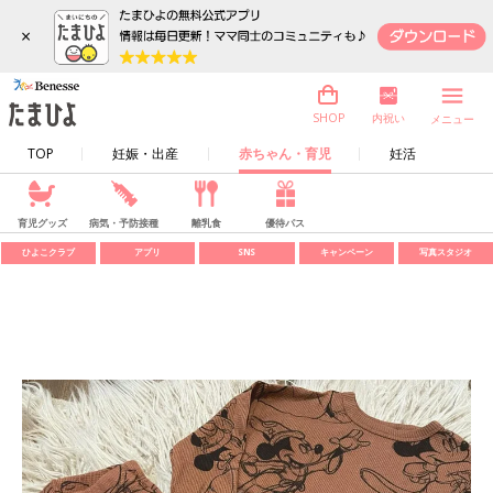
×
内祝い
SHOP
メニュー
TOP
妊娠・出産
赤ちゃん・育児
妊活
育児グッズ
病気・予防接種
離乳食
優待パス
ひよこクラブ
アプリ
SNS
キャンペーン
写真スタジオ