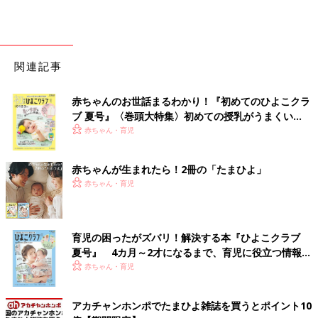
関連記事
赤ちゃんのお世話まるわかり！『初めてのひよこクラ
ブ 夏号』〈巻頭大特集〉初めての授乳がうまくい
く！ おっぱい・ミルクの基本と夏のトラブル 解決テ
赤ちゃん・育児
ク
赤ちゃんが生まれたら！2冊の「たまひよ」
赤ちゃん・育児
育児の困ったがズバリ！解決する本『ひよこクラブ
夏号』 4カ月～2才になるまで、育児に役立つ情報が
いっぱい！
赤ちゃん・育児
アカチャンホンポでたまひよ雑誌を買うとポイント10