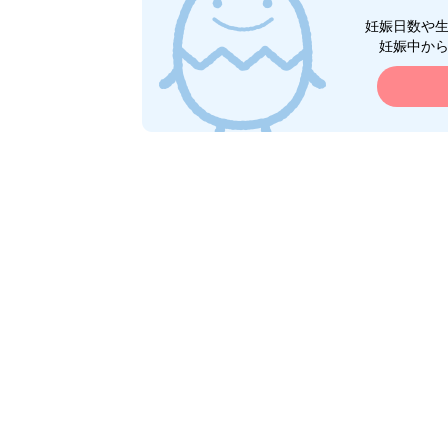
妊娠日数や
妊娠中か