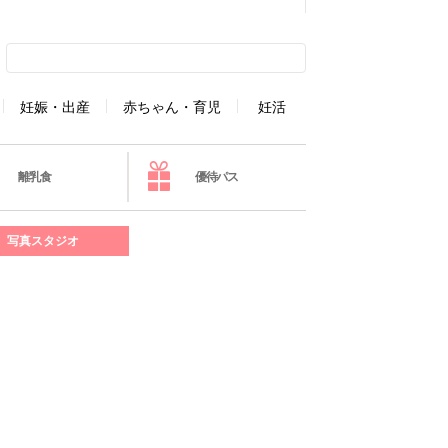
妊娠・出産
赤ちゃん・育児
妊活
離乳食
優待パス
写真スタジオ