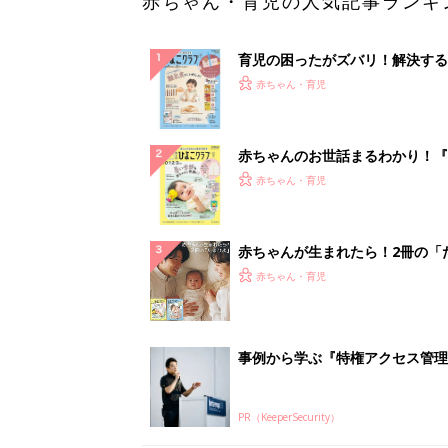
赤ちゃん・育児の人気記事ランキ
育児の困ったがズバリ！解決する
『ひよこクラブ 秋号』 4カ月～
赤ちゃん・育児
になるまで、育児に役立つ情報が
ぱい！
赤ちゃんのお世話まるわかり！『
てのひよこクラブ 夏号』〈巻頭
赤ちゃん・育児
集〉初めての授乳がうまくいく！
っぱい・ミルクの基本と夏のトラ
解決テク
赤ちゃんが生まれたら！2冊の「
ひよ」
赤ちゃん・育児
事例から学ぶ『特権アクセス管理
PR（KeeperSecurity）