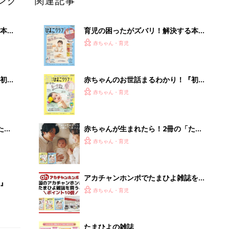
ング
関連記事
本
育児の困ったがズバリ！解決する本
2才
『ひよこクラブ 秋号』 4カ月～2才
赤ちゃん・育児
いっ
になるまで、育児に役立つ情報がいっ
ぱい！
初め
赤ちゃんのお世話まるわかり！『初め
大特
てのひよこクラブ 夏号』〈巻頭大特
赤ちゃん・育児
 お
集〉初めての授乳がうまくいく！ お
ブル
っぱい・ミルクの基本と夏のトラブル
解決テク
たま
赤ちゃんが生まれたら！2冊の「たま
ひよ」
赤ちゃん・育児
アカチャンホンポでたまひよ雑誌を買
』
うとポイント10倍【期間限定】
赤ちゃん・育児
たまひよの雑誌