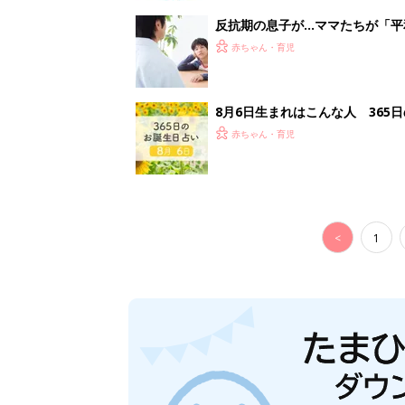
反抗期の息子が...ママたちが「
赤ちゃん・育児
8月6日生まれはこんな人 365
赤ちゃん・育児
<
1