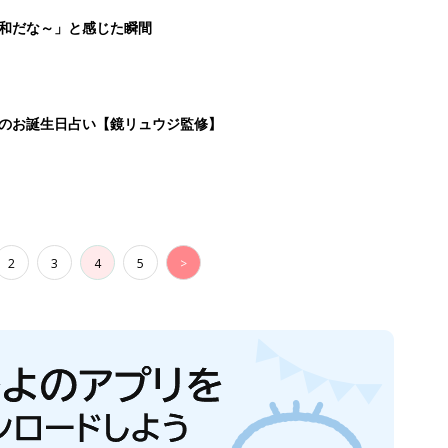
平和だな～」と感じた瞬間
日のお誕生日占い【鏡リュウジ監修】
2
3
4
5
>