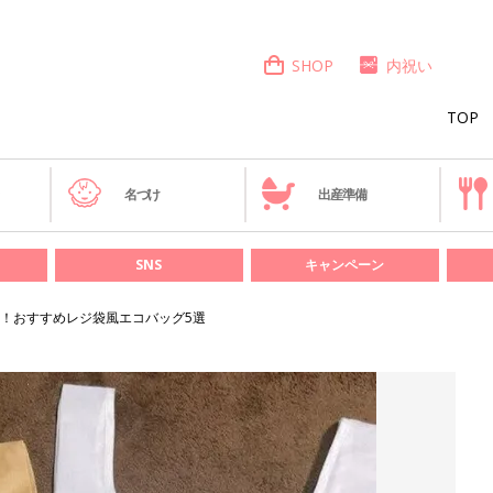
SHOP
内祝い
TOP
き
名づけ
出産準備
SNS
キャンペーン
！おすすめレジ袋風エコバッグ5選