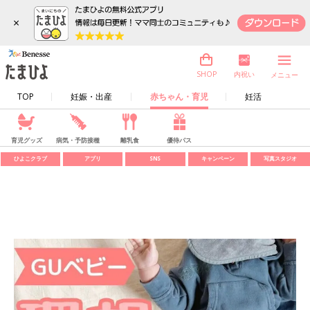
×
内祝い
SHOP
メニュー
TOP
妊娠・出産
赤ちゃん・育児
妊活
育児グッズ
病気・予防接種
離乳食
優待パス
ひよこクラブ
アプリ
SNS
キャンペーン
写真スタジオ