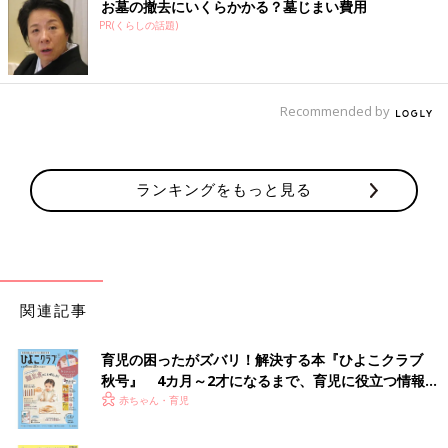
お墓の撤去にいくらかかる？墓じまい費用
PR(くらしの話題)
Recommended by
ランキングをもっと見る
関連記事
育児の困ったがズバリ！解決する本『ひよこクラブ
秋号』 4カ月～2才になるまで、育児に役立つ情報が
いっぱい！
赤ちゃん・育児