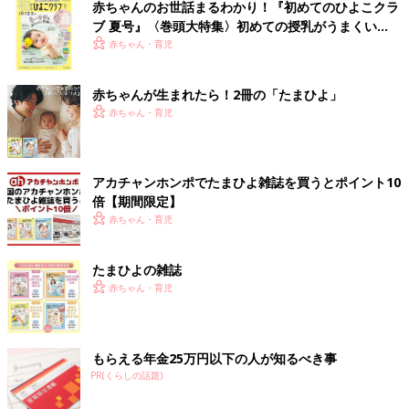
赤ちゃんのお世話まるわかり！『初めてのひよこクラ
ブ 夏号』〈巻頭大特集〉初めての授乳がうまくい
く！ おっぱい・ミルクの基本と夏のトラブル 解決テ
赤ちゃん・育児
ク
赤ちゃんが生まれたら！2冊の「たまひよ」
赤ちゃん・育児
アカチャンホンポでたまひよ雑誌を買うとポイント10
倍【期間限定】
赤ちゃん・育児
たまひよの雑誌
赤ちゃん・育児
もらえる年金25万円以下の人が知るべき事
PR(くらしの話題)