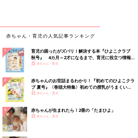
赤ちゃん・育児の人気記事ランキング
育児の困ったがズバリ！解決する本『ひよこクラブ
秋号』 4カ月～2才になるまで、育児に役立つ情報が
いっぱい！
赤ちゃん・育児
赤ちゃんのお世話まるわかり！『初めてのひよこクラ
ブ 夏号』〈巻頭大特集〉初めての授乳がうまくい
く！ おっぱい・ミルクの基本と夏のトラブル 解決テ
赤ちゃん・育児
ク
赤ちゃんが生まれたら！2冊の「たまひよ」
赤ちゃん・育児