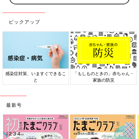
ピックアップ
日本外来小児科学会リーフレッ
六星占術 細木かおりさんの人生
ト検討会
相談
最新号