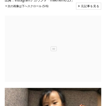
出典：Instagramアカウント「milkmemo.25」
▼
次の画像は下へスクロール (5/6)
▶
元記事を見る