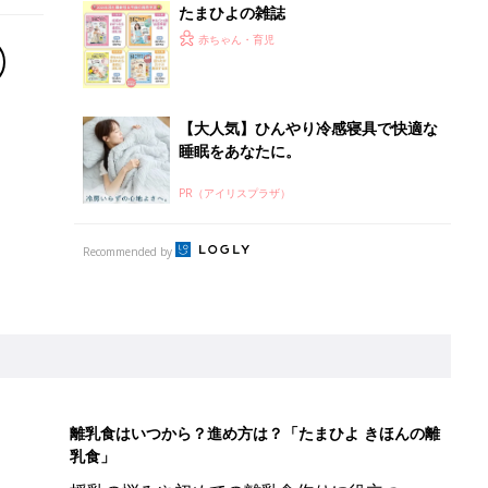
たまひよの雑誌
赤ちゃん・育児
【大人気】ひんやり冷感寝具で快適な
睡眠をあなたに。
PR（アイリスプラザ）
Recommended by
離乳食はいつから？進め方は？「たまひよ きほんの離
乳食」