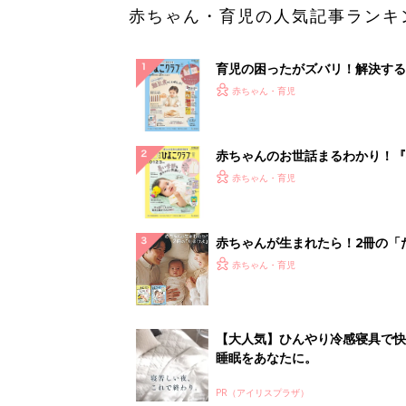
赤ちゃん・育児の人気記事ランキ
育児の困ったがズバリ！解決する
『ひよこクラブ 秋号』 4カ月～
赤ちゃん・育児
になるまで、育児に役立つ情報が
ぱい！
赤ちゃんのお世話まるわかり！『
てのひよこクラブ 夏号』〈巻頭
赤ちゃん・育児
集〉初めての授乳がうまくいく！
っぱい・ミルクの基本と夏のトラ
解決テク
赤ちゃんが生まれたら！2冊の「
ひよ」
赤ちゃん・育児
【大人気】ひんやり冷感寝具で快
睡眠をあなたに。
PR（アイリスプラザ）