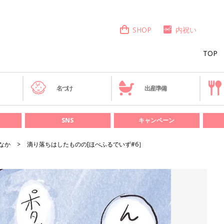
SHOP
内祝い
TOP
き
名づけ
出産準備
SNS
キャンペーン
なか
滴り落ちはしたものの[ほぺふるでいず#6］