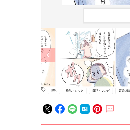
授乳
母乳・ミルク
日記・マンガ
育児体