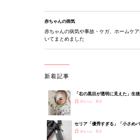
赤ちゃんの病気
赤ちゃんの病気や事故・ケガ、ホームケア
いてまとめました
新着記事
「右の黒目が透明に見えた」生後
芽細胞腫】
赤ちゃん・育児
セリア「優秀すぎる」「小さめバ
赤ちゃん・育児