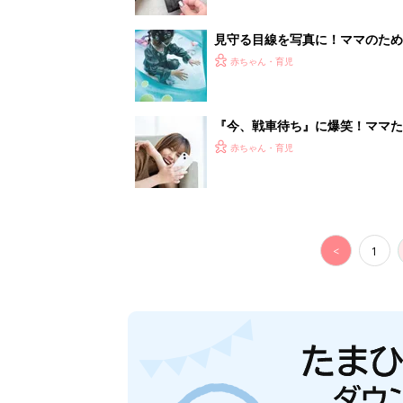
見守る目線を写真に！ママのための撮
赤ちゃん・育児
『今、戦車待ち』に爆笑！ママた
赤ちゃん・育児
<
1