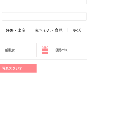
妊娠・出産
赤ちゃん・育児
妊活
離乳食
優待パス
写真スタジオ