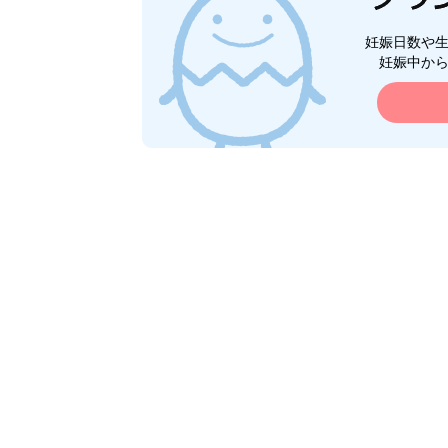
妊娠日数や
妊娠中か