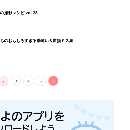
影レシピ vol.28
ちのおもしろすぎる勘違い＆変換ミス集
2
3
4
5
>