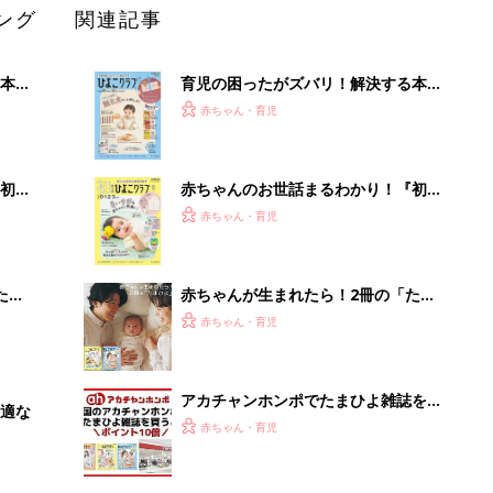
ング
関連記事
本
育児の困ったがズバリ！解決する本
2才
『ひよこクラブ 秋号』 4カ月～2才
赤ちゃん・育児
いっ
になるまで、育児に役立つ情報がいっ
ぱい！
初め
赤ちゃんのお世話まるわかり！『初め
大特
てのひよこクラブ 夏号』〈巻頭大特
赤ちゃん・育児
 お
集〉初めての授乳がうまくいく！ お
ブル
っぱい・ミルクの基本と夏のトラブル
解決テク
たま
赤ちゃんが生まれたら！2冊の「たま
ひよ」
赤ちゃん・育児
アカチャンホンポでたまひよ雑誌を買
適な
うとポイント10倍【期間限定】
赤ちゃん・育児