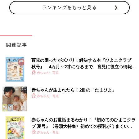
ランキングをもっと見る
関連記事
育児の困ったがズバリ！解決する本『ひよこクラブ
秋号』 4カ月～2才になるまで、育児に役立つ情報が
いっぱい！
赤ちゃん・育児
赤ちゃんが生まれたら！2冊の「たまひよ」
赤ちゃん・育児
赤ちゃんのお世話まるわかり！『初めてのひよこクラ
ブ 夏号』〈巻頭大特集〉初めての授乳がうまくい
く！ おっぱい・ミルクの基本と夏のトラブル 解決テ
赤ちゃん・育児