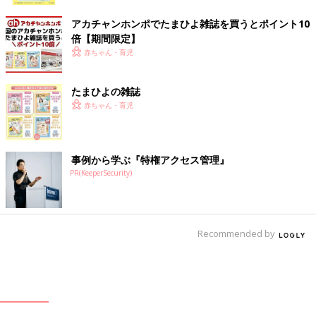
ク
アカチャンホンポでたまひよ雑誌を買うとポイント10
倍【期間限定】
赤ちゃん・育児
たまひよの雑誌
赤ちゃん・育児
事例から学ぶ『特権アクセス管理』
PR(KeeperSecurity)
Recommended by