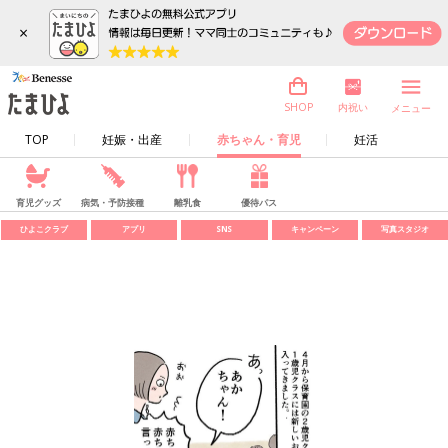
×
内祝い
SHOP
メニュー
TOP
妊娠・出産
赤ちゃん・育児
妊活
育児グッズ
病気・予防接種
離乳食
優待パス
ひよこクラブ
アプリ
SNS
キャンペーン
写真スタジオ