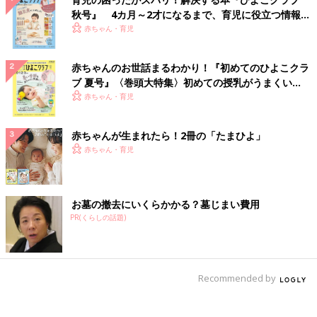
秋号』 4カ月～2才になるまで、育児に役立つ情報が
いっぱい！
赤ちゃん・育児
赤ちゃんのお世話まるわかり！『初めてのひよこクラ
ブ 夏号』〈巻頭大特集〉初めての授乳がうまくい
く！ おっぱい・ミルクの基本と夏のトラブル 解決テ
赤ちゃん・育児
ク
赤ちゃんが生まれたら！2冊の「たまひよ」
赤ちゃん・育児
お墓の撤去にいくらかかる？墓じまい費用
PR(くらしの話題)
Recommended by