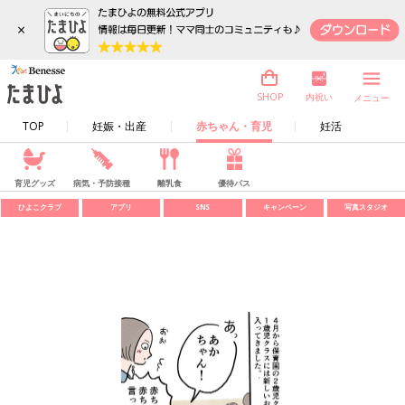
×
内祝い
SHOP
メニュー
TOP
妊娠・出産
赤ちゃん・育児
妊活
育児グッズ
病気・予防接種
離乳食
優待パス
ひよこクラブ
アプリ
SNS
キャンペーン
写真スタジオ