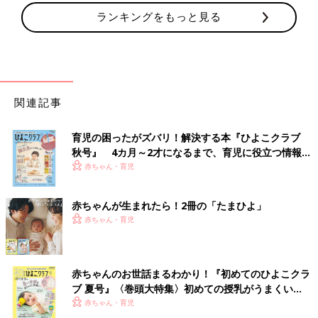
ランキングをもっと見る
関連記事
育児の困ったがズバリ！解決する本『ひよこクラブ
秋号』 4カ月～2才になるまで、育児に役立つ情報が
いっぱい！
赤ちゃん・育児
赤ちゃんが生まれたら！2冊の「たまひよ」
赤ちゃん・育児
赤ちゃんのお世話まるわかり！『初めてのひよこクラ
ブ 夏号』〈巻頭大特集〉初めての授乳がうまくい
く！ おっぱい・ミルクの基本と夏のトラブル 解決テ
赤ちゃん・育児