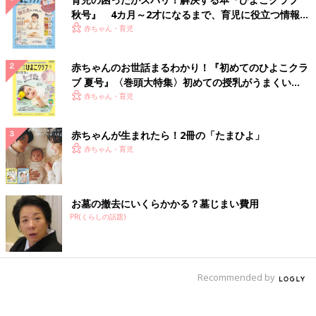
秋号』 4カ月～2才になるまで、育児に役立つ情報が
いっぱい！
赤ちゃん・育児
赤ちゃんのお世話まるわかり！『初めてのひよこクラ
ブ 夏号』〈巻頭大特集〉初めての授乳がうまくい
く！ おっぱい・ミルクの基本と夏のトラブル 解決テ
赤ちゃん・育児
ク
赤ちゃんが生まれたら！2冊の「たまひよ」
赤ちゃん・育児
お墓の撤去にいくらかかる？墓じまい費用
PR(くらしの話題)
Recommended by