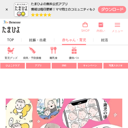
×
内祝い
SHOP
メニュー
TOP
妊娠・出産
赤ちゃん・育児
妊活
育児グッズ
病気・予防接種
離乳食
優待パス
ひよこクラブ
アプリ
SNS
キャンペーン
写真スタジオ