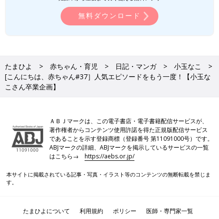
無料ダウンロード
たまひよ
赤ちゃん・育児
日記・マンガ
小玉なこ
[こんにちは、赤ちゃん#37］人気エピソードをもう一度！【小玉な
こさん卒業企画】
ＡＢＪマークは、この電子書店・電子書籍配信サービスが、
著作権者からコンテンツ使用許諾を得た正規版配信サービス
であることを示す登録商標（登録番号 第11091000号）です。
ABJマークの詳細、ABJマークを掲示しているサービスの一覧
はこちら→
https://aebs.or.jp/
本サイトに掲載されている記事・写真・イラスト等のコンテンツの無断転載を禁じま
す。
たまひよについて
利用規約
ポリシー
医師・専門家一覧