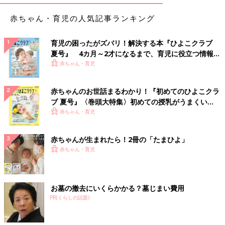
赤ちゃん・育児の人気記事ランキング
育児の困ったがズバリ！解決する本『ひよこクラブ
夏号』 4カ月～2才になるまで、育児に役立つ情報が
いっぱい！
赤ちゃん・育児
赤ちゃんのお世話まるわかり！『初めてのひよこクラ
ブ 夏号』〈巻頭大特集〉初めての授乳がうまくい
く！ おっぱい・ミルクの基本と夏のトラブル 解決テ
赤ちゃん・育児
ク
赤ちゃんが生まれたら！2冊の「たまひよ」
赤ちゃん・育児
お墓の撤去にいくらかかる？墓じまい費用
PR(くらしの話題)