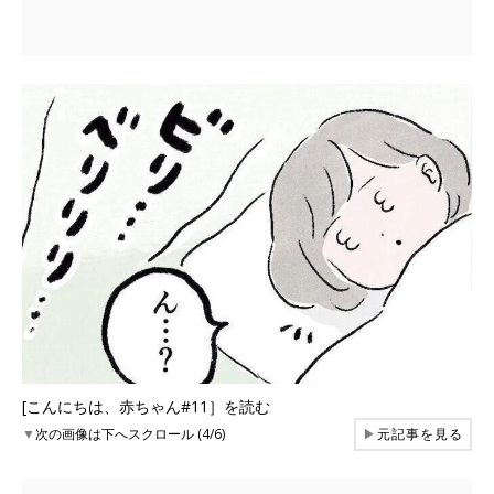
[こんにちは、赤ちゃん#11］を読む
▼
次の画像は下へスクロール (4/6)
▶
元記事を見る