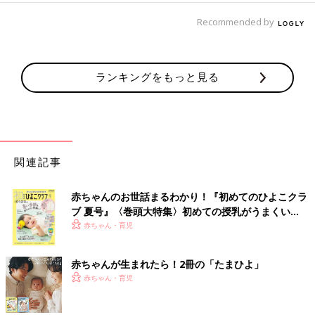
Recommended by
ランキングをもっと見る
関連記事
赤ちゃんのお世話まるわかり！『初めてのひよこクラ
ブ 夏号』〈巻頭大特集〉初めての授乳がうまくい
く！ おっぱい・ミルクの基本と夏のトラブル 解決テ
赤ちゃん・育児
ク
赤ちゃんが生まれたら！2冊の「たまひよ」
赤ちゃん・育児