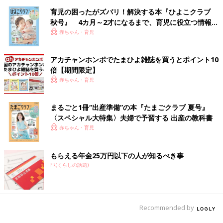
育児の困ったがズバリ！解決する本『ひよこクラブ
秋号』 4カ月～2才になるまで、育児に役立つ情報が
いっぱい！
赤ちゃん・育児
アカチャンホンポでたまひよ雑誌を買うとポイント10
倍【期間限定】
赤ちゃん・育児
まるごと1冊“出産準備”の本『たまごクラブ 夏号』
〈スペシャル大特集〉夫婦で予習する 出産の教科書
赤ちゃん・育児
もらえる年金25万円以下の人が知るべき事
PR(くらしの話題)
Recommended by