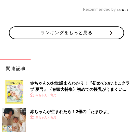
Recommended by
ランキングをもっと見る
関連記事
赤ちゃんのお世話まるわかり！『初めてのひよこクラ
ブ 夏号』〈巻頭大特集〉初めての授乳がうまくい
く！ おっぱい・ミルクの基本と夏のトラブル 解決テ
赤ちゃん・育児
ク
赤ちゃんが生まれたら！2冊の「たまひよ」
赤ちゃん・育児