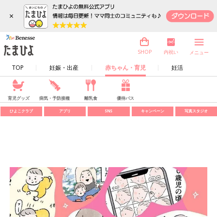
×
内祝い
SHOP
メニュー
TOP
妊娠・出産
赤ちゃん・育児
妊活
育児グッズ
病気・予防接種
離乳食
優待パス
ひよこクラブ
アプリ
SNS
キャンペーン
写真スタジオ