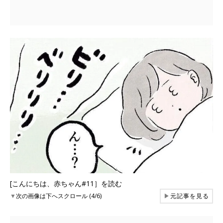
[こんにちは、赤ちゃん#11］を読む
▼
次の画像は下へスクロール (4/6)
▶
元記事を見る