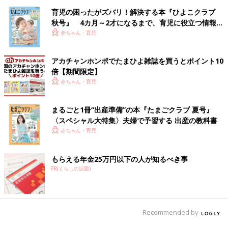
育児の困ったがズバリ！解決する本『ひよこクラブ
秋号』 4カ月～2才になるまで、育児に役立つ情報が
いっぱい！
赤ちゃん・育児
アカチャンホンポでたまひよ雑誌を買うとポイント10
倍【期間限定】
赤ちゃん・育児
まるごと1冊“出産準備”の本『たまごクラブ 夏号』
〈スペシャル大特集〉夫婦で予習する 出産の教科書
赤ちゃん・育児
もらえる年金25万円以下の人が知るべき事
PR(くらしの話題)
Recommended by