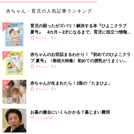
赤ちゃん・育児の人気記事ランキング
育児の困ったがズバリ！解決する本『ひよこクラブ
夏号』 4カ月～2才になるまで、育児に役立つ情報が
いっぱい！
赤ちゃん・育児
赤ちゃんのお世話まるわかり！『初めてのひよこクラ
ブ 夏号』〈巻頭大特集〉初めての授乳がうまくい
く！ おっぱい・ミルクの基本と夏のトラブル 解決テ
赤ちゃん・育児
ク
赤ちゃんが生まれたら！2冊の「たまひよ」
赤ちゃん・育児
お墓の撤去にいくらかかる？墓じまい費用
PR(くらしの話題)