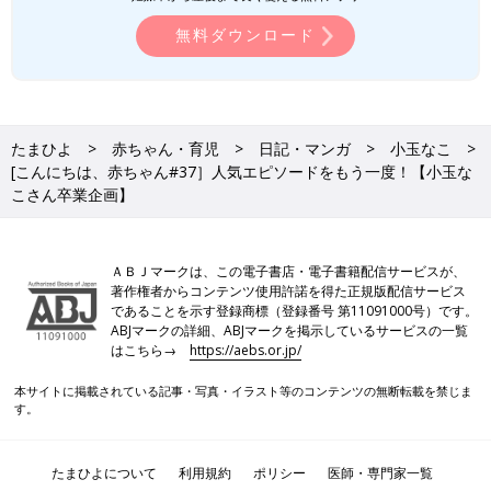
無料ダウンロード
たまひよ
赤ちゃん・育児
日記・マンガ
小玉なこ
[こんにちは、赤ちゃん#37］人気エピソードをもう一度！【小玉な
こさん卒業企画】
ＡＢＪマークは、この電子書店・電子書籍配信サービスが、
著作権者からコンテンツ使用許諾を得た正規版配信サービス
であることを示す登録商標（登録番号 第11091000号）です。
ABJマークの詳細、ABJマークを掲示しているサービスの一覧
はこちら→
https://aebs.or.jp/
本サイトに掲載されている記事・写真・イラスト等のコンテンツの無断転載を禁じま
す。
たまひよについて
利用規約
ポリシー
医師・専門家一覧