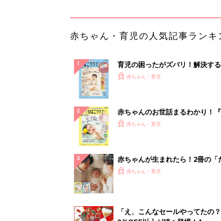
ひよ」
赤ちゃん・育児
「え、こんなセールやってたの？
0％OFF以上が続々登場！Amazo
本気が...
PR（Amazon）
ランキングをもっと見る