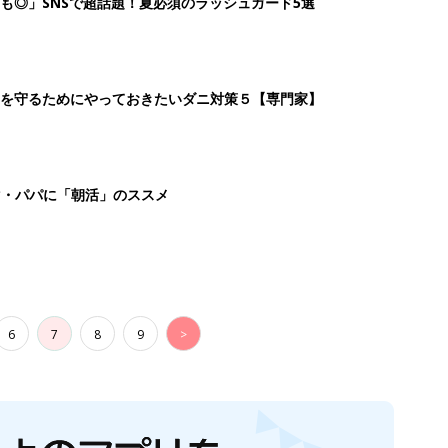
6
7
8
9
>
生後日数に合った情報を毎日お届け
ら産後まで長く使える無料アプリ
ダウンロード