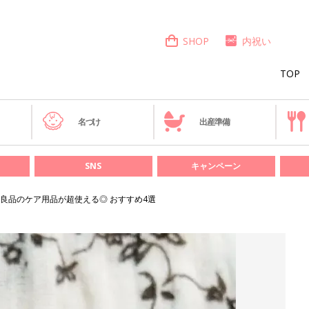
SHOP
内祝い
TOP
き
名づけ
出産準備
SNS
キャンペーン
良品のケア用品が超使える◎ おすすめ4選