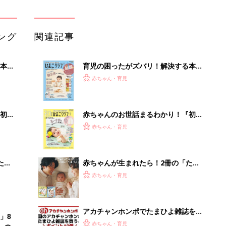
ひよ」
赤ちゃん・育児
アカチャンホンポでたまひよ雑誌を買
」8
うとポイント10倍【期間限定】
赤ちゃん・育児
nの
たまひよの雑誌
赤ちゃん・育児
「持ち家を売る時のNG行為」知って
るだけで得する事とは
PR（イエウール）
Recommended by