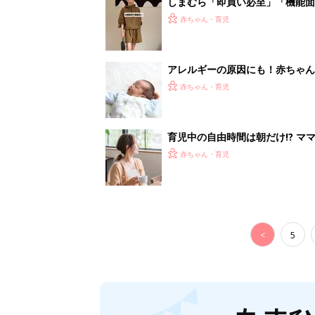
<
5
妊娠日数や
妊娠中か