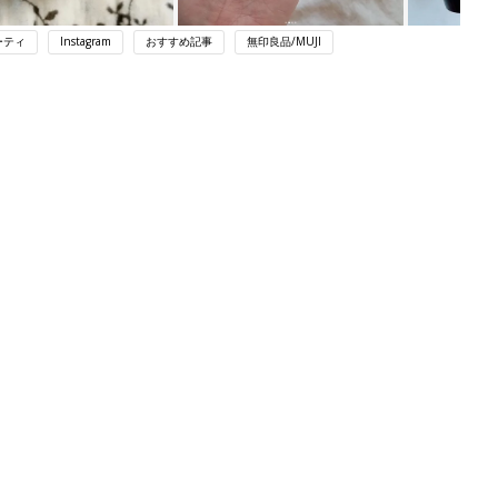
ーティ
Instagram
おすすめ記事
無印良品/MUJI
ング
関連記事
本
育児の困ったがズバリ！解決する本
2才
『ひよこクラブ 秋号』 4カ月～2才
赤ちゃん・育児
いっ
になるまで、育児に役立つ情報がいっ
ぱい！
初め
赤ちゃんのお世話まるわかり！『初め
大特
てのひよこクラブ 夏号』〈巻頭大特
赤ちゃん・育児
 お
集〉初めての授乳がうまくいく！ お
ブル
っぱい・ミルクの基本と夏のトラブル
解決テク
たま
赤ちゃんが生まれたら！2冊の「たま