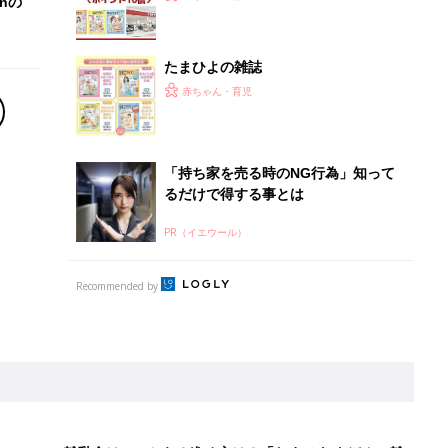
離乳食はいつから？進め方は？「たまひよ きほんの離
乳食」
授乳の悩みや初めての離乳食作りに役立つ
子育てとお金
につ
妊娠・出産・育児にかかる費用やもらえる補助
金・助成金を解説