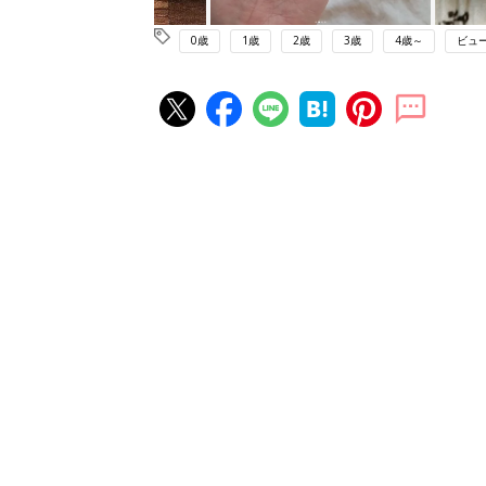
0歳
1歳
2歳
3歳
4歳～
ビュ
赤ちゃん・育児の人気記事ランキ
育児の困ったがズバリ！解決する
『ひよこクラブ 秋号』 4カ月～
赤ちゃん・育児
になるまで、育児に役立つ情報が
ぱい！
赤ちゃんのお世話まるわかり！『
てのひよこクラブ 夏号』〈巻頭
赤ちゃん・育児
集〉初めての授乳がうまくいく！
っぱい・ミルクの基本と夏のトラ
解決テク
赤ちゃんが生まれたら！2冊の「