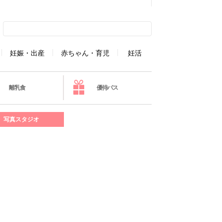
妊娠・出産
赤ちゃん・育児
妊活
離乳食
優待パス
写真スタジオ