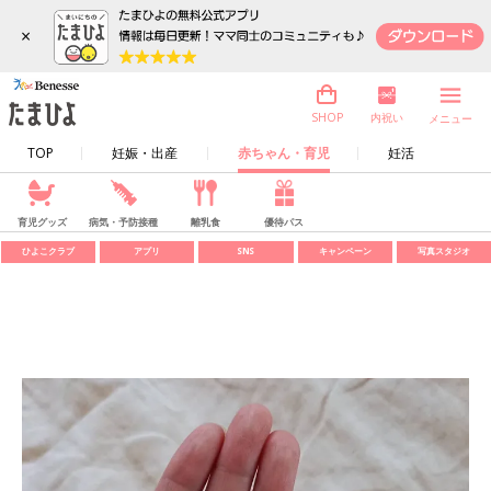
×
内祝い
SHOP
メニュー
TOP
妊娠・出産
赤ちゃん・育児
妊活
育児グッズ
病気・予防接種
離乳食
優待パス
ひよこクラブ
アプリ
SNS
キャンペーン
写真スタジオ