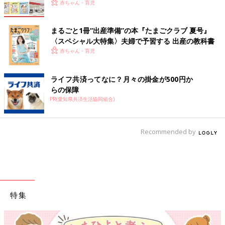
赤ちゃん・育児
まるごと1冊“出産準備”の本『たまごクラブ 夏号』
〈スペシャル大特集〉夫婦で予習する 出産の教科書
赤ちゃん・育児
ライフ共済ってなに？月々の掛金が500円か
らの保障
PR(愛知県共済生活協同組合)
Recommended by
特集