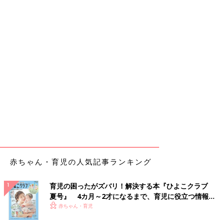
赤ちゃん・育児の人気記事ランキング
育児の困ったがズバリ！解決する本『ひよこクラブ
夏号』 4カ月～2才になるまで、育児に役立つ情報が
いっぱい！
赤ちゃん・育児