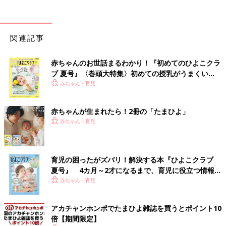
関連記事
赤ちゃんのお世話まるわかり！『初めてのひよこクラ
ブ 夏号』〈巻頭大特集〉初めての授乳がうまくい
く！ おっぱい・ミルクの基本と夏のトラブル 解決テ
赤ちゃん・育児
ク
赤ちゃんが生まれたら！2冊の「たまひよ」
赤ちゃん・育児
育児の困ったがズバリ！解決する本『ひよこクラブ
夏号』 4カ月～2才になるまで、育児に役立つ情報が
いっぱい！
赤ちゃん・育児
アカチャンホンポでたまひよ雑誌を買うとポイント10
倍【期間限定】