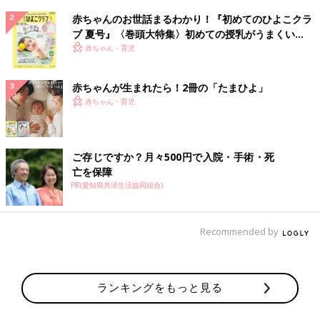
赤ちゃんのお世話まるわかり！『初めてのひよこクラ
ブ 夏号』〈巻頭大特集〉初めての授乳がうまくい
く！ おっぱい・ミルクの基本と夏のトラブル 解決テ
赤ちゃん・育児
ク
赤ちゃんが生まれたら！2冊の「たまひよ」
赤ちゃん・育児
ご存じですか？月々500円で入院・手術・死
亡を保障
PR(愛知県共済生活協同組合)
Recommended by
ランキングをもっと見る