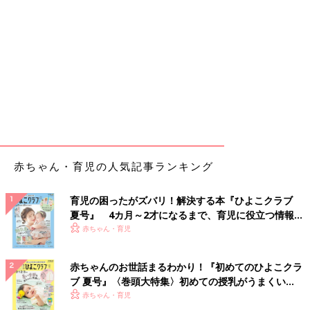
赤ちゃん・育児の人気記事ランキング
育児の困ったがズバリ！解決する本『ひよこクラブ
夏号』 4カ月～2才になるまで、育児に役立つ情報が
いっぱい！
赤ちゃん・育児
赤ちゃんのお世話まるわかり！『初めてのひよこクラ
ブ 夏号』〈巻頭大特集〉初めての授乳がうまくい
く！ おっぱい・ミルクの基本と夏のトラブル 解決テ
赤ちゃん・育児