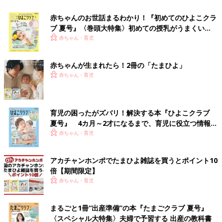
赤ちゃんのお世話まるわかり！『初めてのひよこクラ
ブ 夏号』〈巻頭大特集〉初めての授乳がうまくい
く！ おっぱい・ミルクの基本と夏のトラブル 解決テ
赤ちゃん・育児
ク
赤ちゃんが生まれたら！2冊の「たまひよ」
赤ちゃん・育児
育児の困ったがズバリ！解決する本『ひよこクラブ
夏号』 4カ月～2才になるまで、育児に役立つ情報が
いっぱい！
赤ちゃん・育児
アカチャンホンポでたまひよ雑誌を買うとポイント10
倍【期間限定】
赤ちゃん・育児
まるごと1冊“出産準備”の本『たまごクラブ 夏号』
〈スペシャル大特集〉夫婦で予習する 出産の教科書