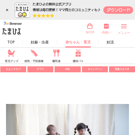
×
内祝い
SHOP
メニュー
TOP
妊娠・出産
赤ちゃん・育児
妊活
育児グッズ
病気・予防接種
離乳食
優待パス
ひよこクラブ
アプリ
SNS
キャンペーン
写真スタジオ