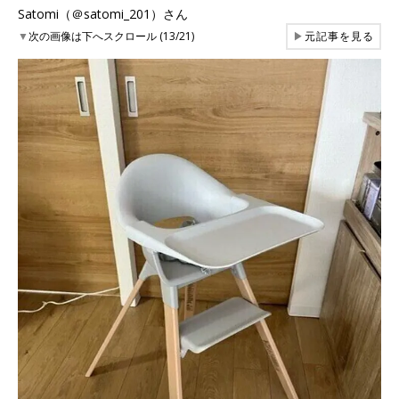
Satomi（＠satomi_201）さん
▼
次の画像は下へスクロール (13/21)
▶
元記事を見る