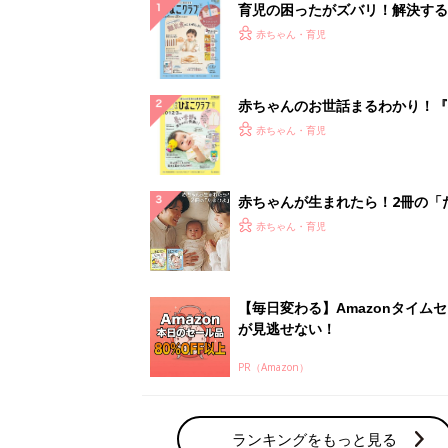
育児の困ったがズバリ！解決する
『ひよこクラブ 秋号』 4カ月～
赤ちゃん・育児
になるまで、育児に役立つ情報が
ぱい！
赤ちゃんのお世話まるわかり！『
てのひよこクラブ 夏号』〈巻頭
赤ちゃん・育児
集〉初めての授乳がうまくいく！
っぱい・ミルクの基本と夏のトラ
解決テク
赤ちゃんが生まれたら！2冊の「
ひよ」
赤ちゃん・育児
【毎日変わる】Amazonタイム
が見逃せない！
PR（Amazon）
ランキングをもっと見る