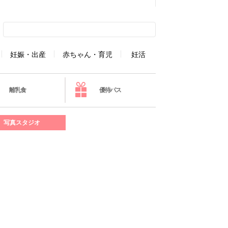
妊娠・出産
赤ちゃん・育児
妊活
離乳食
優待パス
写真スタジオ