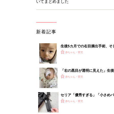
いてまとめました
新着記事
生後5カ月での右目摘出手術、そ
の生活【網膜芽細胞腫】
赤ちゃん・育児
「右の黒目が透明に見えた」生後
芽細胞腫】
赤ちゃん・育児
セリア「優秀すぎる」「小さめバ
赤ちゃん・育児