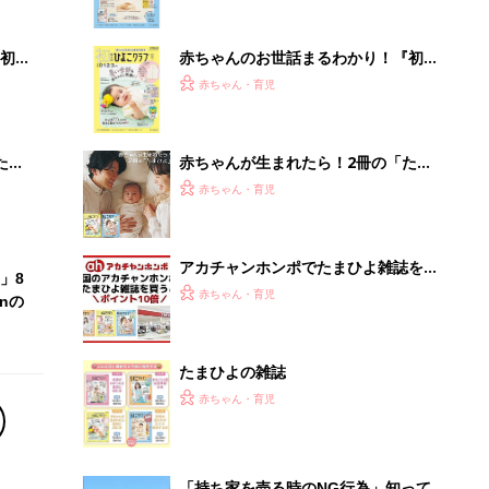
ぱい！
初め
赤ちゃんのお世話まるわかり！『初め
大特
てのひよこクラブ 夏号』〈巻頭大特
赤ちゃん・育児
 お
集〉初めての授乳がうまくいく！ お
ブル
っぱい・ミルクの基本と夏のトラブル
解決テク
たま
赤ちゃんが生まれたら！2冊の「たま
ひよ」
赤ちゃん・育児
アカチャンホンポでたまひよ雑誌を買
」8
うとポイント10倍【期間限定】
赤ちゃん・育児
nの
たまひよの雑誌
赤ちゃん・育児
「持ち家を売る時のNG行為」知って