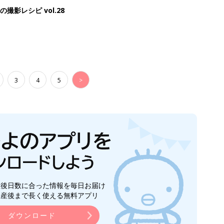
影レシピ vol.28
3
4
5
>
生後日数に合った情報を毎日お届け
ら産後まで長く使える無料アプリ
ダウンロード