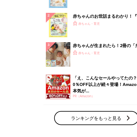
ぱい！
赤ちゃんのお世話まるわかり！『
てのひよこクラブ 夏号』〈巻頭
赤ちゃん・育児
集〉初めての授乳がうまくいく！
っぱい・ミルクの基本と夏のトラ
解決テク
赤ちゃんが生まれたら！2冊の「
ひよ」
赤ちゃん・育児
「え、こんなセールやってたの？
0％OFF以上が続々登場！Amazo
本気が...
PR（Amazon）
ランキングをもっと見る