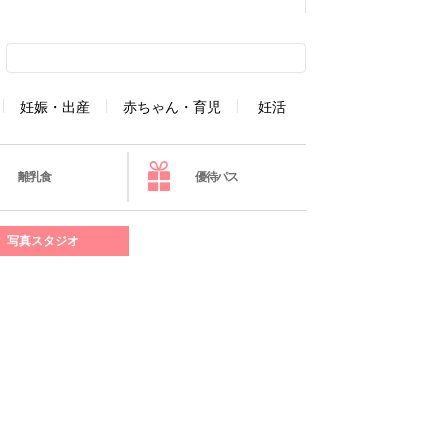
妊娠・出産
赤ちゃん・育児
妊活
離乳食
優待パス
写真スタジオ