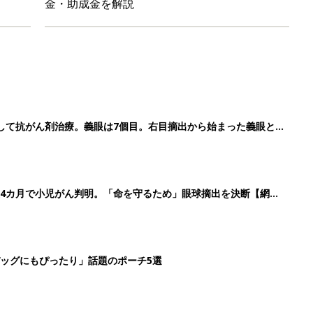
金・助成金を解説
して抗がん剤治療。義眼は7個目。右目摘出から始まった義眼と
4カ月で小児がん判明。「命を守るため」眼球摘出を決断【網膜
ッグにもぴったり」話題のポーチ5選