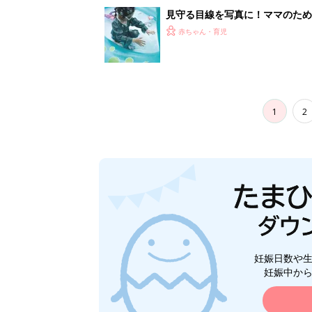
見守る目線を写真に！ママのための撮
赤ちゃん・育児
1
2
妊娠日数や
妊娠中か