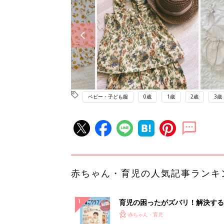
ベビー・子ども服
0歳
1歳
2歳
3歳
赤ちゃん・育児の人気記事ランキ
育児の困ったがズバリ！解決する
『ひよこクラブ 秋号』 4カ月～
赤ちゃん・育児
になるまで、育児に役立つ情報が