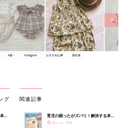
4歳～
Instagram
おすすめ記事
西松屋
ング
関連記事
本
育児の困ったがズバリ！解決する本
2才
『ひよこクラブ 秋号』 4カ月～2才
赤ちゃん・育児
いっ
になるまで、育児に役立つ情報がいっ