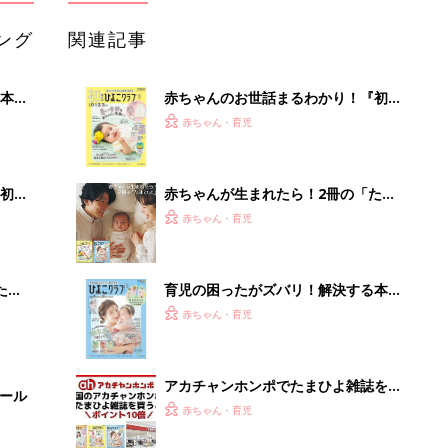
ング
関連記事
本
赤ちゃんのお世話まるわかり！『初め
2才
てのひよこクラブ 夏号』〈巻頭大特
赤ちゃん・育児
いっ
集〉初めての授乳がうまくいく！ お
っぱい・ミルクの基本と夏のトラブル
解決テク
初め
赤ちゃんが生まれたら！2冊の「たま
大特
ひよ」
赤ちゃん・育児
 お
ブル
たま
育児の困ったがズバリ！解決する本
『ひよこクラブ 夏号』 4カ月～2才
赤ちゃん・育児
になるまで、育児に役立つ情報がいっ
ぱい！
アカチャンホンポでたまひよ雑誌を買
セール
うとポイント10倍【期間限定】
赤ちゃん・育児