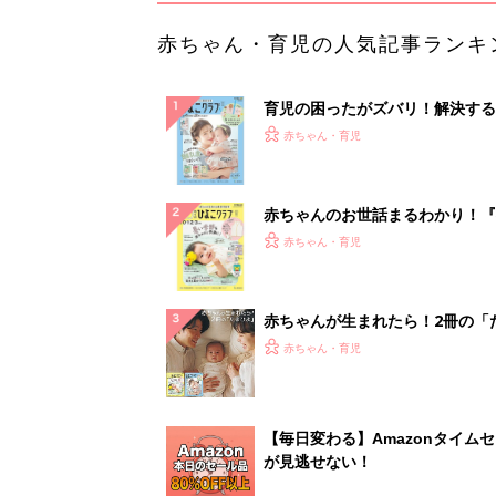
赤ちゃん・育児の人気記事ランキ
育児の困ったがズバリ！解決する
『ひよこクラブ 夏号』 4カ月～
赤ちゃん・育児
になるまで、育児に役立つ情報が
ぱい！
赤ちゃんのお世話まるわかり！『
てのひよこクラブ 夏号』〈巻頭
赤ちゃん・育児
集〉初めての授乳がうまくいく！
っぱい・ミルクの基本と夏のトラ
解決テク
赤ちゃんが生まれたら！2冊の「
ひよ」
赤ちゃん・育児
【毎日変わる】Amazonタイム
が見逃せない！