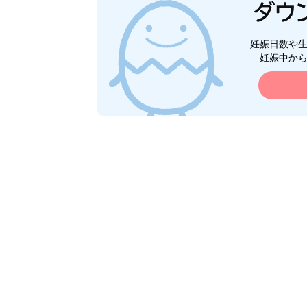
妊娠日数や
妊娠中か