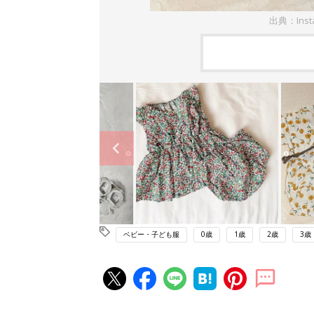
出典：Inst
ベビー・子ども服
0歳
1歳
2歳
3歳