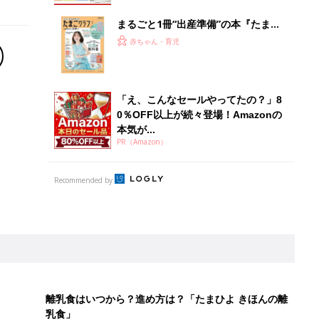
まるごと1冊“出産準備”の本『たまご
クラブ 夏号』〈スペシャル大特集〉
赤ちゃん・育児
夫婦で予習する 出産の教科書
「え、こんなセールやってたの？」8
0％OFF以上が続々登場！Amazonの
本気が...
PR（Amazon）
Recommended by
離乳食はいつから？進め方は？「たまひよ きほんの離
乳食」