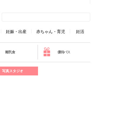
妊娠・出産
赤ちゃん・育児
妊活
離乳食
優待パス
写真スタジオ