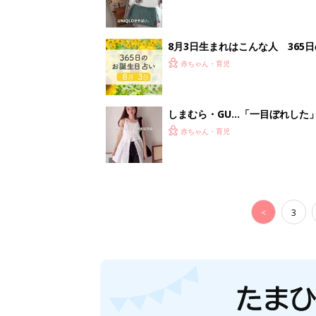
8月3日生まれはこんな人 365
赤ちゃん・育児
しまむら・GU…「一目ぼれした
赤ちゃん・育児
<
3