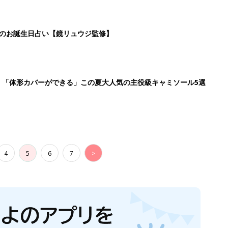
日のお誕生日占い【鏡リュウジ監修】
」「体形カバーができる」この夏大人気の主役級キャミソール5選
4
5
6
7
>