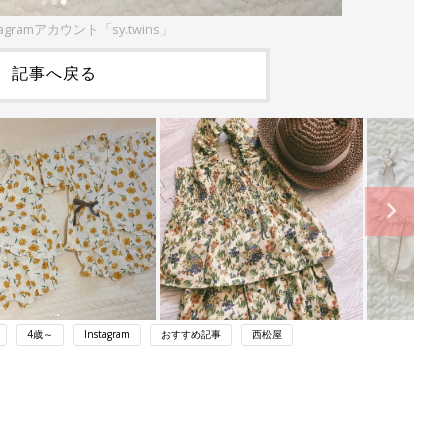
agramアカウント「sy.twins」
記事へ戻る
4歳～
Instagram
おすすめ記事
西松屋