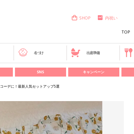
SHOP
内祝い
TOP
き
名づけ
出産準備
SNS
キャンペーン
コーデに！最新人気セットアップ5選