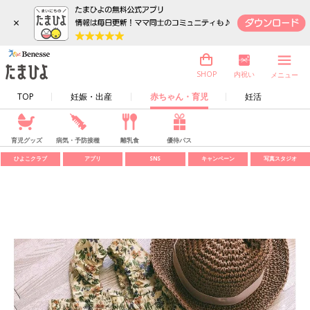
×
内祝い
SHOP
メニュー
TOP
妊娠・出産
赤ちゃん・育児
妊活
育児グッズ
病気・予防接種
離乳食
優待パス
ひよこクラブ
アプリ
SNS
キャンペーン
写真スタジオ