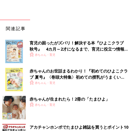
関連記事
育児の困ったがズバリ！解決する本『ひよこクラブ
秋号』 4カ月～2才になるまで、育児に役立つ情報が
いっぱい！
赤ちゃん・育児
赤ちゃんのお世話まるわかり！『初めてのひよこクラ
ブ 夏号』〈巻頭大特集〉初めての授乳がうまくい
く！ おっぱい・ミルクの基本と夏のトラブル 解決テ
赤ちゃん・育児
ク
赤ちゃんが生まれたら！2冊の「たまひよ」
赤ちゃん・育児
アカチャンホンポでたまひよ雑誌を買うとポイント10