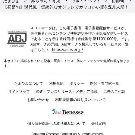
たまひよ
赤ちゃん・育児
行事・イベント
初節句
【初節句】現代風・伝統的なオシャレでカッコいい兜&五月人形！
ＡＢＪマークは、この電子書店・電子書籍配信サービスが、
著作権者からコンテンツ使用許諾を得た正規版配信サービス
であることを示す登録商標（登録番号 第11091000号）です。
ABJマークの詳細、ABJマークを掲示しているサービスの一覧
はこちら→
https://aebs.or.jp/
本サイトに掲載されている記事・写真・イラスト等のコンテンツの無断転載を禁じま
す。
たまひよについて
利用規約
ポリシー
医師・専門家一覧
サイトマップ
調査・プレスリリース・メディア掲載
広告のご相談
お問い合わせ
利用者情報の取り扱いについて
個人情報保護への取り組みについて
会社案内
Copyright ©Benesse Corporation All rights reserved.