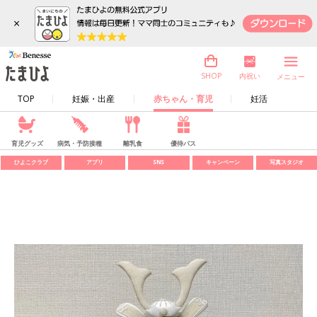
×
内祝い
SHOP
メニュー
TOP
妊娠・出産
赤ちゃん・育児
妊活
育児グッズ
病気・予防接種
離乳食
優待パス
ひよこクラブ
アプリ
SNS
キャンペーン
写真スタジオ