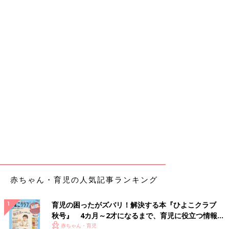
赤ちゃん・育児の人気記事ランキング
育児の困ったがズバリ！解決する本『ひよこクラブ
秋号』 4カ月～2才になるまで、育児に役立つ情報が
いっぱい！
赤ちゃん・育児