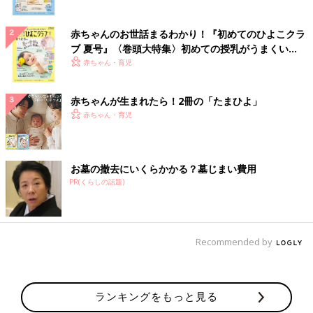
赤ちゃんのお世話まるわかり！『初めてのひよこクラ
ブ 夏号』〈巻頭大特集〉初めての授乳がうまくい
く！ おっぱい・ミルクの基本と夏のトラブル 解決テ
赤ちゃん・育児
ク
赤ちゃんが生まれたら！2冊の「たまひよ」
赤ちゃん・育児
お墓の撤去にいくらかかる？墓じまい費用
PR(くらしの話題)
Recommended by
ランキングをもっと見る