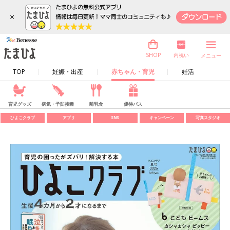
×
内祝い
SHOP
メニュー
TOP
妊娠・出産
赤ちゃん・育児
妊活
育児グッズ
病気・予防接種
離乳食
優待パス
ひよこクラブ
アプリ
SNS
キャンペーン
写真スタジオ