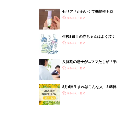
セリア「かわいくて機能性も◎」
赤ちゃん・育児
生後3週目の赤ちゃんはよく泣く
って本当？【専門家】
赤ちゃん・育児
反抗期の息子が...ママたちが「
赤ちゃん・育児
8月6日生まれはこんな人 365
赤ちゃん・育児