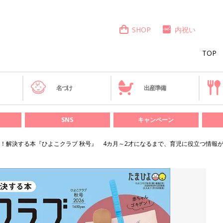
SHOP
内祝い
TOP
き
名づけ
出産準備
SNS
キャンペーン
！解決する本『ひよこクラブ 秋号』 4カ月～2才になるまで、育児に役立つ情報