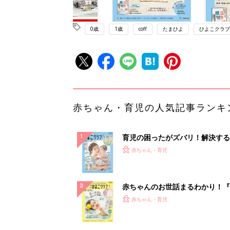
0歳
1歳
coff
たまひよ
ひよこクラブ
赤ちゃん・育児の人気記事ランキ
育児の困ったがズバリ！解決する
『ひよこクラブ 夏号』 4カ月～
赤ちゃん・育児
になるまで、育児に役立つ情報が
ぱい！
赤ちゃんのお世話まるわかり！『
てのひよこクラブ 夏号』〈巻頭
赤ちゃん・育児
集〉初めての授乳がうまくいく！
っぱい・ミルクの基本と夏のトラ
解決テク