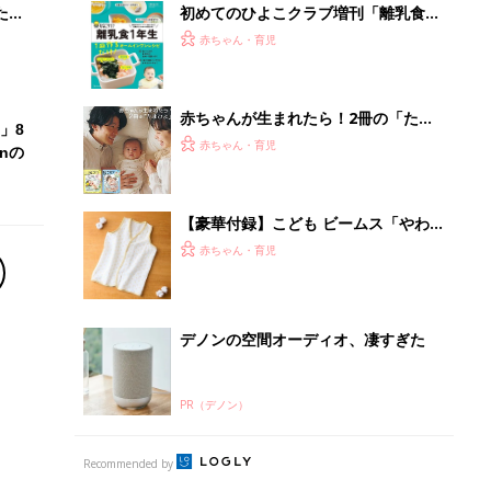
たま
初めてのひよこクラブ増刊「離乳食1
年生 1皿作るだけ！オールインワン​レ
赤ちゃん・育児
シピ」
赤ちゃんが生まれたら！2冊の「たま
」8
ひよ」
赤ちゃん・育児
nの
【豪華付録】こども ビームス「やわ
らかコットンスリーパー」が1冊に1つ
赤ちゃん・育児
ついてくる『初めてのひよこクラブ』
春号が発売中！
デノンの空間オーディオ、凄すぎた
PR（デノン）
Recommended by