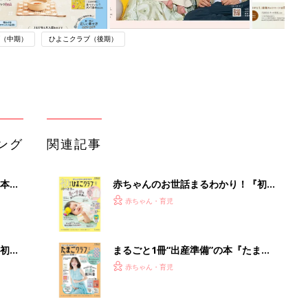
（中期）
ひよこクラブ（後期）
ング
関連記事
本
赤ちゃんのお世話まるわかり！『初め
2才
てのひよこクラブ 夏号』〈巻頭大特
赤ちゃん・育児
いっ
集〉初めての授乳がうまくいく！ お
っぱい・ミルクの基本と夏のトラブル
解決テク
初め
まるごと1冊“出産準備”の本『たまご
大特
クラブ 夏号』〈スペシャル大特集〉
赤ちゃん・育児
 お
夫婦で予習する 出産の教科書
ブル