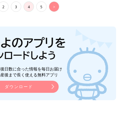
2
3
4
5
>
生後日数に合った情報を毎日お届け
ら産後まで長く使える無料アプリ
ダウンロード