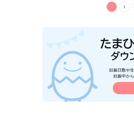
<
1
妊娠日数や
妊娠中か