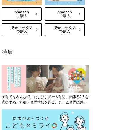
Amazon
Amazon
で購入
で購入
楽天ブックス
楽天ブックス
で購入
で購入
特集
子育てをみんなで。たまひよチーム育児。頑張る2人を
応援する、妊娠・育児世代を超え、チーム育児に共感
する社会を目指していきます。