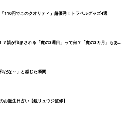
「110円でこのクオリティ」超優秀！トラベルグッズ4選
！？親が悩まされる「魔の3週目」って何？「魔の3カ月」もある
平和だな～」と感じた瞬間
日のお誕生日占い【鏡リュウジ監修】