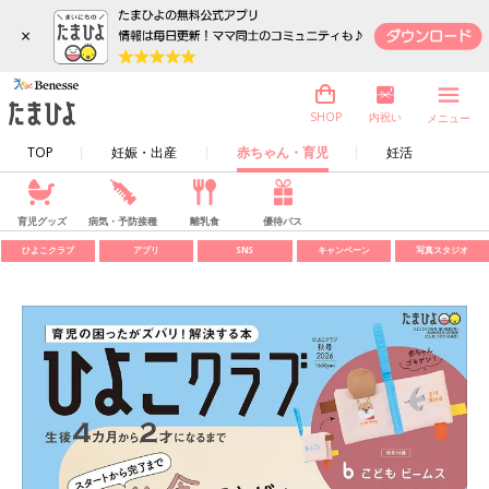
×
内祝い
SHOP
メニュー
TOP
妊娠・出産
赤ちゃん・育児
妊活
育児グッズ
病気・予防接種
離乳食
優待パス
ひよこクラブ
アプリ
SNS
キャンペーン
写真スタジオ