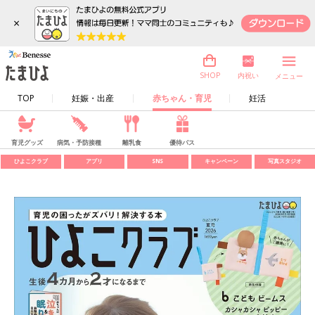
×
内祝い
SHOP
メニュー
TOP
妊娠・出産
赤ちゃん・育児
妊活
育児グッズ
病気・予防接種
離乳食
優待パス
ひよこクラブ
アプリ
SNS
キャンペーン
写真スタジオ