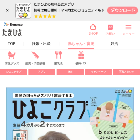
×
内祝い
SHOP
メニュー
TOP
妊娠・出産
赤ちゃん・育児
妊活
育児グッズ
病気・予防接種
離乳食
優待パス
ひよこクラブ
アプリ
SNS
キャンペーン
写真スタジオ