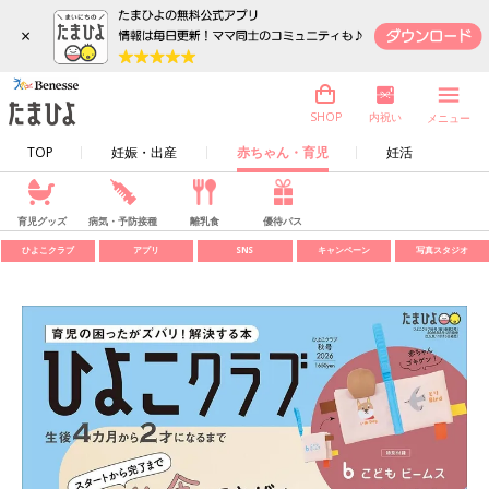
×
内祝い
SHOP
メニュー
TOP
妊娠・出産
赤ちゃん・育児
妊活
育児グッズ
病気・予防接種
離乳食
優待パス
ひよこクラブ
アプリ
SNS
キャンペーン
写真スタジオ