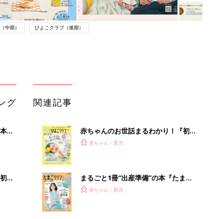
（中期）
ひよこクラブ（後期）
ング
関連記事
本
赤ちゃんのお世話まるわかり！『初め
2才
てのひよこクラブ 夏号』〈巻頭大特
赤ちゃん・育児
いっ
集〉初めての授乳がうまくいく！ お
っぱい・ミルクの基本と夏のトラブル
解決テク
初め
まるごと1冊“出産準備”の本『たまご
大特
クラブ 夏号』〈スペシャル大特集〉
赤ちゃん・育児
 お
夫婦で予習する 出産の教科書
ブル