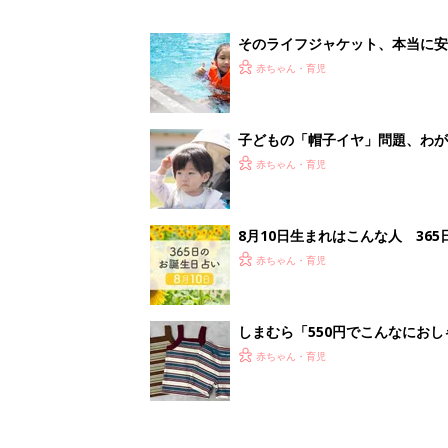
そのライフジャケット、本当に
きにはここに注意を！【専門家】
赤ちゃん・育児
子どもの「帽子イヤ」問題、わが
赤ちゃん・育児
8月10日生まれはこんな人 36
赤ちゃん・育児
しまむら「550円でこんなにお
夏のバズりトップス4選
赤ちゃん・育児