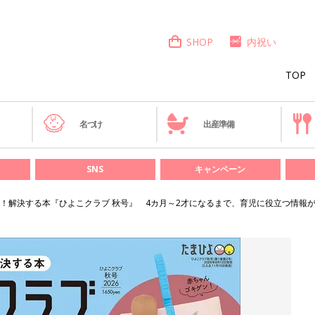
SHOP
内祝い
TOP
き
名づけ
出産準備
SNS
キャンペーン
！解決する本『ひよこクラブ 秋号』 4カ月～2才になるまで、育児に役立つ情報