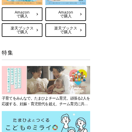
Amazon
Amazon
で購入
で購入
楽天ブックス
楽天ブックス
で購入
で購入
特集
子育てをみんなで。たまひよチーム育児。頑張る2人を
応援する、妊娠・育児世代を超え、チーム育児に共感
する社会を目指していきます。