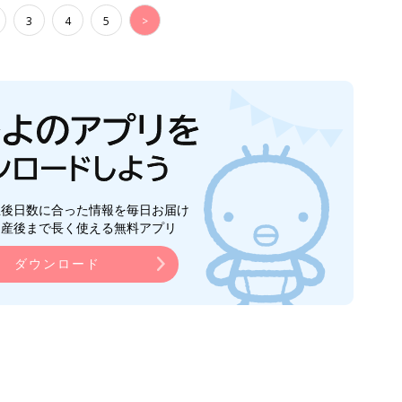
3
4
5
>
生後日数に合った情報を毎日お届け
ら産後まで長く使える無料アプリ
ダウンロード