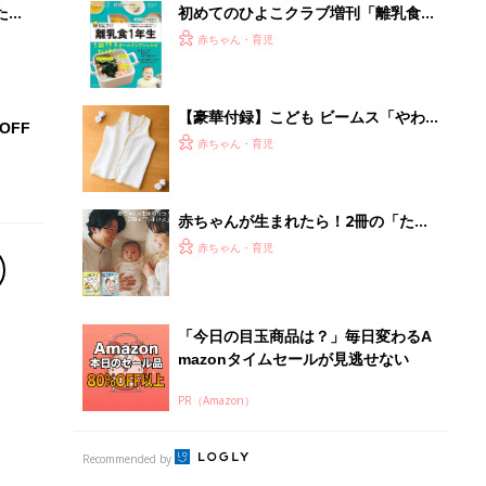
たま
初めてのひよこクラブ増刊「離乳食1
年生 1皿作るだけ！オールインワン​レ
赤ちゃん・育児
シピ」
【豪華付録】こども ビームス「やわ
OFF
らかコットンスリーパー」が1冊に1つ
赤ちゃん・育児
ついてくる『初めてのひよこクラブ』
春号が発売中！
赤ちゃんが生まれたら！2冊の「たま
ひよ」
赤ちゃん・育児
「今日の目玉商品は？」毎日変わるA
mazonタイムセールが見逃せない
PR（Amazon）
Recommended by