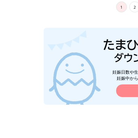
1
2
妊娠日数や
妊娠中か