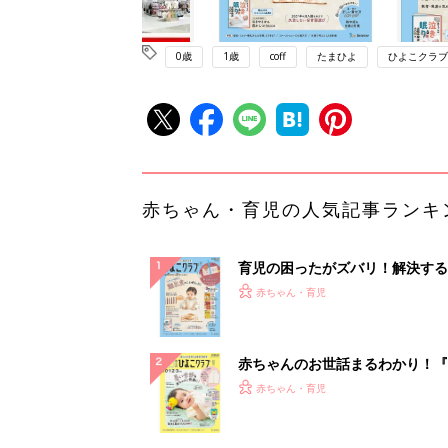
0歳
1歳
coff
たまひよ
ひよこクラブ
赤ちゃん・育児の人気記事ランキ
育児の困ったがズバリ！解決する
『ひよこクラブ 秋号』 4カ月～
赤ちゃん・育児
になるまで、育児に役立つ情報が
ぱい！
赤ちゃんのお世話まるわかり！『
てのひよこクラブ 夏号』〈巻頭
赤ちゃん・育児
集〉初めての授乳がうまくいく！
っぱい・ミルクの基本と夏のトラ
解決テク