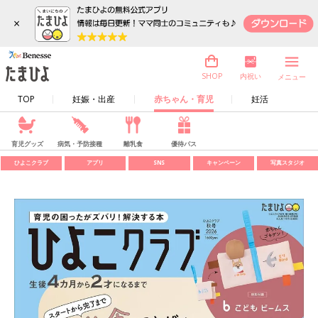
×
内祝い
SHOP
メニュー
TOP
妊娠・出産
赤ちゃん・育児
妊活
育児グッズ
病気・予防接種
離乳食
優待パス
ひよこクラブ
アプリ
SNS
キャンペーン
写真スタジオ